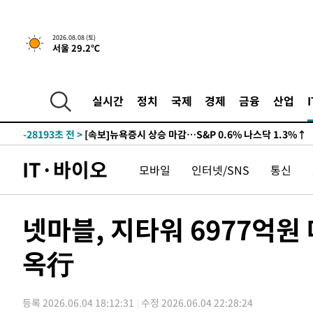
2026.08.08 (토)
서울 29.2℃
실시간
정치
국제
경제
금융
산업
-28193초 전 >
[속보]뉴욕증시 상승 마감…S&P 0.6% 나스닥 1.3%↑
IT·바이오
모바일
인터넷/SNS
통신
넷마블, 지타워 6977억원
옥行
등록 2026.06.04 18:12:31
수정 2026.06.04 22:28:24