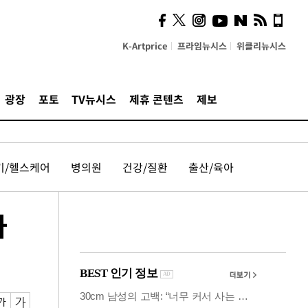
시, 스마트폰 액세서리에
NFC 더했다
K-Artprice
프라임뉴시스
위클리뉴시스
광장
포토
TV뉴시스
제휴 콘텐츠
제보
기/헬스케어
병의원
건강/질환
출산/육아
사