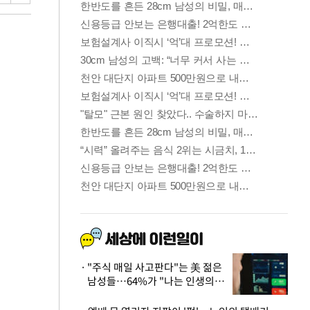
"주식 매일 사고판다"는 美 젊은
남성들…64%가 "나는 인생의
패배자“