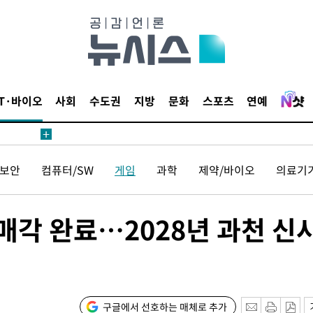
IT·바이오
사회
수도권
지방
문화
스포츠
연예
보안
컴퓨터/SW
게임
과학
제약/바이오
의료기
 매각 완료…2028년 과천 신
구글에서 선호하는 매체로 추가