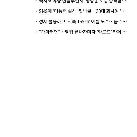
· 멕시코 유명 인플루언서, 생방송 도중 총격받아 사망
· SNS에 '대통령 살해' 협박글…30대 회사원 '불구속 송치'
· 정차 불응하고 '시속 165㎞' 아찔 도주…음주운전자 체포
· "하마터면"…영업 끝나자마자 '와르르' 카페 테라스 덮친 대리석 외벽