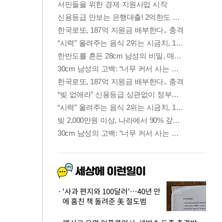
'사과 편지와 100달러'…40년 만
에 훔친 책 돌려준 美 절도범