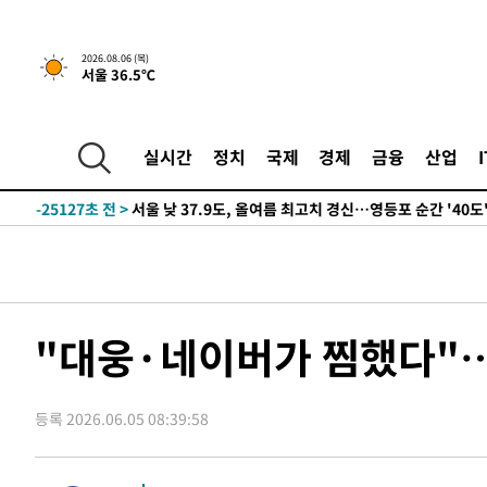
-27037초 전 >
[속보] SKT, 에이닷 서비스 장애 발생…"원인 파악 중"
-26443초 전 >
[속보]합참 "북, 동해상으로 미상 발사체 발사"
2026.08.06 (목)
서울 36.5℃
-25839초 전 >
'낮 최고 39도' 불볕더위…한밤 열대야도 계속[내일날씨]
-25798초 전 >
[속보]7~9일 프로야구 3연전도 폭염 취소…11일 재개
-25460초 전 >
"韓 외환시장 개입 관측 배경엔 美의 대한국 무역적자 있
실시간
정치
국제
경제
금융
산업
-25287초 전 >
'월드컵 탈락 후폭풍' 축구협회…초유의 압수수색에 '충격
-25127초 전 >
서울 낮 37.9도, 올여름 최고치 경신…영등포 순간 '40도
-24689초 전 >
[속보]종합특검, 대검 추가 압수수색…내란 중요임무종사
-20784초 전 >
[속보]코스닥, 800p 회복…0.26% 오른 801.67 마감
-20714초 전 >
[속보]코스피, 301.88포인트(4.58%) 내린 6296.38 마
-20579초 전 >
[속보]원·달러 환율, 0.7원 내린 1423.8원 마감
"대웅·네이버가 찜했다"
-18178초 전 >
"여기 떨어졌다"…다누리, 스페이스X 로켓 달 충돌 흔적
-15223초 전 >
손흥민, 5경기 연속골 실패…LAFC는 승부차기 끝 과달
등록 2026.06.05 08:39:58
-7824초 전 >
내일까지 39도 '펄펄'…기상청 "태풍 지나며 폭염 잠시 꺾
-7461초 전 >
트럼프, 한국계 진보 주지사 후보 맹공…"공산주의가 최대
-7439초 전 >
"美간섭에 합의 지연"…트럼프, '이란 호르무즈 통제권' 