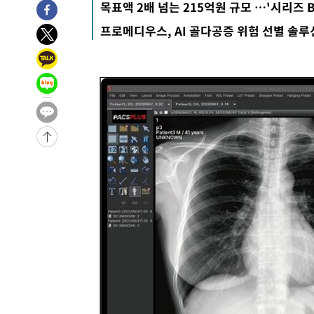
목표액 2배 넘는 215억원 규모 …'시리즈 
-3959초 전 >
[속보]산업장관 "李정부, 원전 반대 안해…안정 전력 위해
프로메디우스, AI 골다공증 위험 선별 솔루
-2656초 전 >
[속보]경찰, '홍명보 선임 논란' 대한축구협회·축구회관 
-28879초 전 >
[속보]합참 "北 발사체는 단거리탄도미사일…감시·경계
화"
-28627초 전 >
日방위성, 北이 동해로 쏜 발사체는 탄도미사일 가능성
-27057초 전 >
[속보] SKT, 에이닷 서비스 장애 발생…"원인 파악 중"
-26463초 전 >
[속보]합참 "북, 동해상으로 미상 발사체 발사"
-25859초 전 >
'낮 최고 39도' 불볕더위…한밤 열대야도 계속[내일날씨]
-25818초 전 >
[속보]7~9일 프로야구 3연전도 폭염 취소…11일 재개
-25480초 전 >
"韓 외환시장 개입 관측 배경엔 美의 대한국 무역적자 있
-25307초 전 >
'월드컵 탈락 후폭풍' 축구협회…초유의 압수수색에 '충격
-25147초 전 >
서울 낮 37.9도, 올여름 최고치 경신…영등포 순간 '40도
-24709초 전 >
[속보]종합특검, 대검 추가 압수수색…내란 중요임무종사
-20804초 전 >
[속보]코스닥, 800p 회복…0.26% 오른 801.67 마감
-20734초 전 >
[속보]코스피, 301.88포인트(4.58%) 내린 6296.38 마
-20599초 전 >
[속보]원·달러 환율, 0.7원 내린 1423.8원 마감
-18198초 전 >
"여기 떨어졌다"…다누리, 스페이스X 로켓 달 충돌 흔적