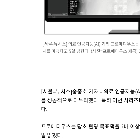
-15243초 전 >
손흥민, 5경기 연속골 실패…LAFC는 승부차기 끝 과달
-7844초 전 >
내일까지 39도 '펄펄'…기상청 "태풍 지나며 폭염 잠시 꺾
-7481초 전 >
트럼프, 한국계 진보 주지사 후보 맹공…"공산주의가 최대
-7459초 전 >
"美간섭에 합의 지연"…트럼프, '이란 호르무즈 통제권' 
-3979초 전 >
[속보]산업장관 "李정부, 원전 반대 안해…안정 전력 위해
[서울-뉴시스] 의료 인공지능(AI) 기업 프로메디우스는
치를 마쳤다고 5일 밝혔다. (사진=프로메디우스 제공) 20
-2676초 전 >
[속보]경찰, '홍명보 선임 논란' 대한축구협회·축구회관 
[서울=뉴시스]송종호 기자 = 의료 인공지능(A
를 성공적으로 마무리했다. 특히 이번 시리즈
다.
프로메디우스는 당초 펀딩 목표액을 2배 이상 
일 밝혔다.