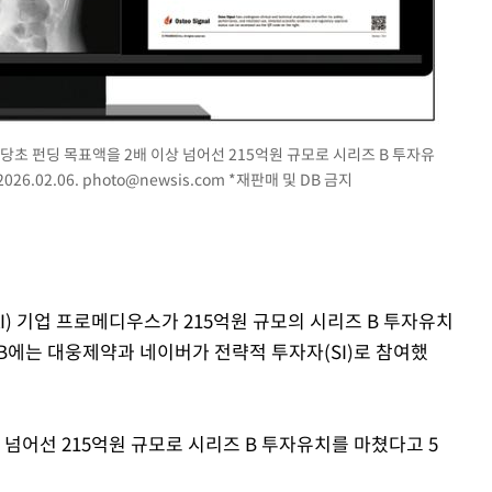
라하라 격파
인다"
 위협"
수용할까
 불가피"
 당초 펀딩 목표액을 2배 이상 넘어선 215억원 규모로 시리즈 B 투자유
26.02.06.
photo@newsis.com
*재판매 및 DB 금지
등 압수수색
I) 기업 프로메디우스가 215억원 규모의 시리즈 B 투자유치
B에는 대웅제약과 네이버가 전략적 투자자(SI)로 참여했
넘어선 215억원 규모로 시리즈 B 투자유치를 마쳤다고 5