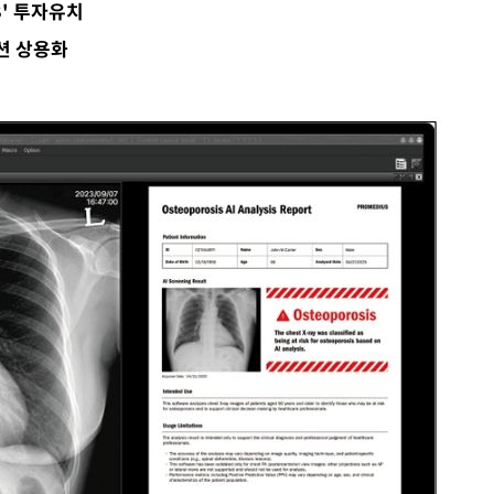
B' 투자유치
 불가피"
션 상용화
등 압수수색
태세 강
어"
·당황'
'
 혐의
감
 포착