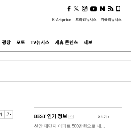
의견, 국토부·LH에 충실히
전달할 것"
K-Artprice
프라임뉴시스
위클리뉴시스
광장
포토
TV뉴시스
제휴 콘텐츠
제보