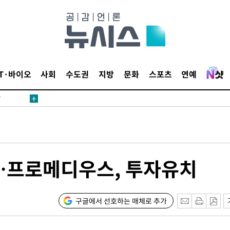
어"
IT·바이오
사회
수도권
지방
문화
스포츠
연예
·당황'
'
 혐의
감
…프로메디우스, 투자유치
 포착
라하라 격파
인다"
구글에서 선호하는 매체로 추가
 위협"
수용할까