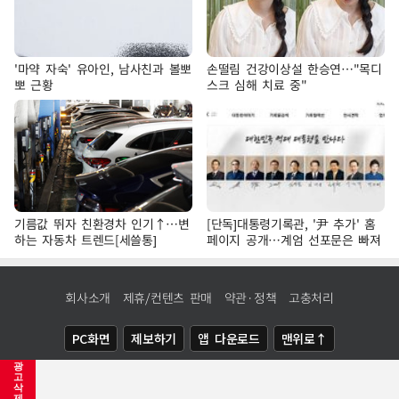
'마약 자숙' 유아인, 남사친과 볼뽀
손떨림 건강이상설 한승연…"목디
뽀 근황
스크 심해 치료 중"
기름값 뛰자 친환경차 인기↑…변
[단독]대통령기록관, '尹 추가' 홈
하는 자동차 트렌드[세쓸통]
페이지 공개…계엄 선포문은 빠져
회사소개
제휴/컨텐츠 판매
약관·정책
고충처리
PC화면
제보하기
앱 다운로드
맨위로↑
광
COPYRIGHTⓒ
NEWSIS
ALL RIGHTS RESERVED.
고
삭
제