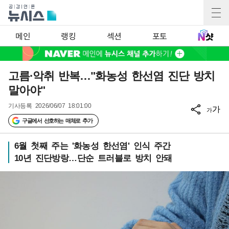
메인
랭킹
섹션
포토
고름·악취 반복…"화농성 한선염 진단 방치
말아야"
기사등록
2026/06/07 18:01:00
가
가
구글에서 선호하는 매체로 추가
6월 첫째 주는 '화농성 한선염' 인식 주간
10년 진단방랑…단순 트러블로 방치 안돼