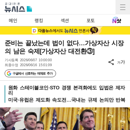
메인
랭킹
섹션
포토
준비는 끝났는데 법이 없다…가상자산 시장
의 남은 숙제[가상자산 대전환③]
기사등록
2026/06/07 10:00:00
가
가
최종수정
2026/06/16 15:01:09
구글에서 선호하는 매체로 추가
원화 스테이블코인·STO 경쟁 본격화에도 입법은 제자
리
미국·유럽은 제도화 속도전…국내는 규제 논의만 반복