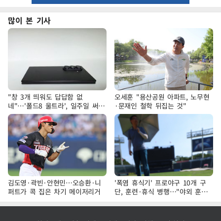
많이 본 기사
"창 3개 띄워도 답답함 없
오세훈 "용산공원 아파트, 노무현
네"…'폴드8 울트라', 일주일 써보
·문재인 철학 뒤집는 것"
니
김도영·곽빈·안현민…오승환·니
'폭염 휴식기' 프로야구 10개 구
퍼트가 콕 집은 차기 메이저리거
단, 훈련·휴식 병행…"야외 훈련
해도 안전 최우선"