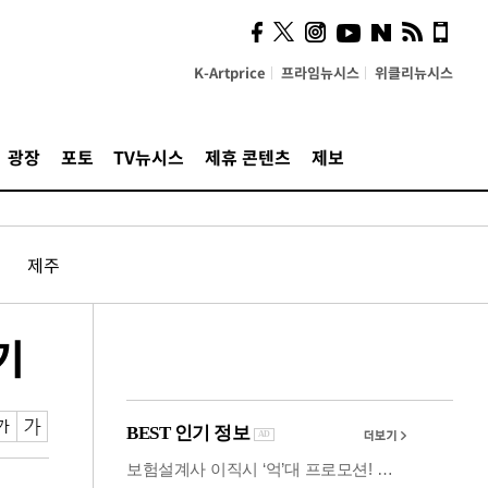
사이 해답 찾았죠"…알을
깨고 나온 '초자아'
K-Artprice
프라임뉴시스
위클리뉴시스
광장
포토
TV뉴시스
제휴 콘텐츠
제보
제주
기