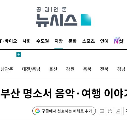
내일날씨]
 원해 아
보
IT·바이오
사회
수도권
지방
문화
스포츠
연예
견
전남광주
대전/충남
울산
강원
충북
전북
경남
계속[다음
…부산 명소서 음악·여행 이야
겠다"
드려 죄송"
구글에서 선호하는 매체로 추가
내일날씨]