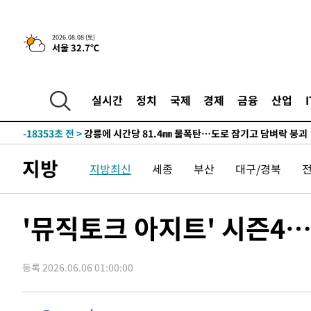
4시간 전 >
[속보]뉴욕증시 상승 마감…S&P 0.6% 나스닥 1.3%↑
-26387초 전 >
낮 최고 35도 '무더위'…동해안 시간당 30㎜ '강한 비'[
2026.08.08 (토)
서울 32.7℃
-25657초 전 >
[속보]이강인 "감독님이 원하는 마음 느꼈고, 많은 트로피
틀레티코 이적"
-25439초 전 >
수도권 40도 육박 '펄펄'…동해안 일부 지역엔 호의주의
-24408초 전 >
온열질환 사망자 3명 늘어…누적 환자 3000명 돌파
실시간
정치
국제
경제
금융
산업
-18353초 전 >
강릉에 시간당 81.4㎜ 물폭탄…도로 잠기고 담벼락 붕괴
-14460초 전 >
백운산서 80년근 천종산삼 9뿌리 발견…감정가 1.3억원
-12170초 전 >
선재도서 해루질 나섰다 실종 60대, 닷새 만에 숨진 채 발
지방
지방최신
세종
부산
대구/경북
-9704초 전 >
남자 농구, 나고야 아시안게임서 '홈팀' 일본과 한일전
-9080초 전 >
여수 오동도 해상서 모터보트 전복…1명 사망·1명 실종
-5307초 전 >
극한폭염 한풀 꺾이지만…'낮 최고 35도' 무더위, 열대야 
'뮤직토크 아지트' 시즌4
주 날씨]
-2325초 전 >
축구협회 "압수수색·성접대 논란 사과…쇄신의 기회로 삼
-842초 전 >
[속보]'압수수색·성접대 논란' 축구협회 "실망과 걱정 안겨
등록 2026.06.06 01:00:00
2시간 전 >
'최고 37도' 폭염 지속…강원동해안 최대 150㎜ 비
4시간 전 >
[속보]뉴욕증시 상승 마감…S&P 0.6% 나스닥 1.3%↑
-26407초 전 >
낮 최고 35도 '무더위'…동해안 시간당 30㎜ '강한 비'[