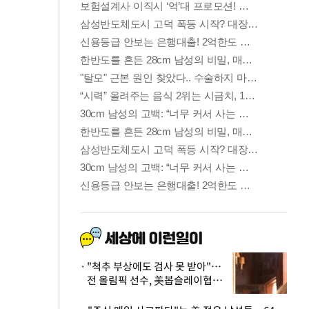
"척추 부상에도 검사 못 받아"…
전 올림픽 선수, 美봅슬레이협회
상대 소송