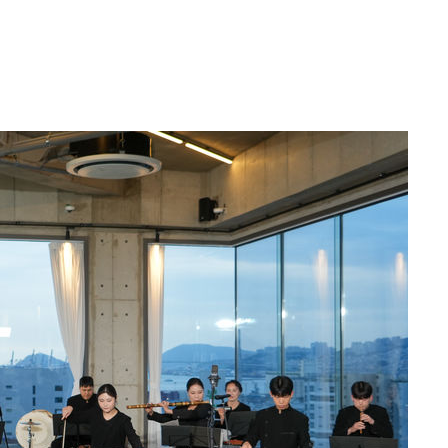
 원해 아
보
견
계속[다음
겠다"
드려 죄송"