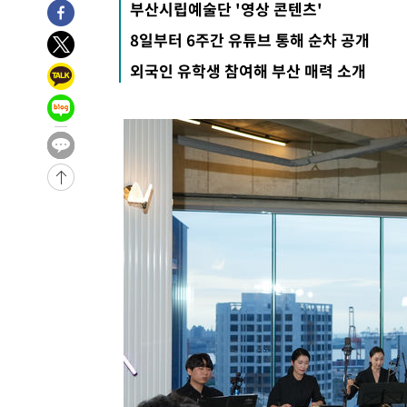
부산시립예술단 '영상 콘텐츠'
-25677초 전 >
[속보]이강인 "감독님이 원하는 마음 느꼈고, 많은 트로피
8일부터 6주간 유튜브 통해 순차 공개
틀레티코 이적"
-25459초 전 >
수도권 40도 육박 '펄펄'…동해안 일부 지역엔 호의주의
외국인 유학생 참여해 부산 매력 소개
-24428초 전 >
온열질환 사망자 3명 늘어…누적 환자 3000명 돌파
-18373초 전 >
강릉에 시간당 81.4㎜ 물폭탄…도로 잠기고 담벼락 붕괴
-14480초 전 >
백운산서 80년근 천종산삼 9뿌리 발견…감정가 1.3억원
-12190초 전 >
선재도서 해루질 나섰다 실종 60대, 닷새 만에 숨진 채 발
-9724초 전 >
남자 농구, 나고야 아시안게임서 '홈팀' 일본과 한일전
-9100초 전 >
여수 오동도 해상서 모터보트 전복…1명 사망·1명 실종
-5327초 전 >
극한폭염 한풀 꺾이지만…'낮 최고 35도' 무더위, 열대야 
주 날씨]
-2345초 전 >
축구협회 "압수수색·성접대 논란 사과…쇄신의 기회로 삼
-862초 전 >
[속보]'압수수색·성접대 논란' 축구협회 "실망과 걱정 안겨
2시간 전 >
'최고 37도' 폭염 지속…강원동해안 최대 150㎜ 비
4시간 전 >
[속보]뉴욕증시 상승 마감…S&P 0.6% 나스닥 1.3%↑