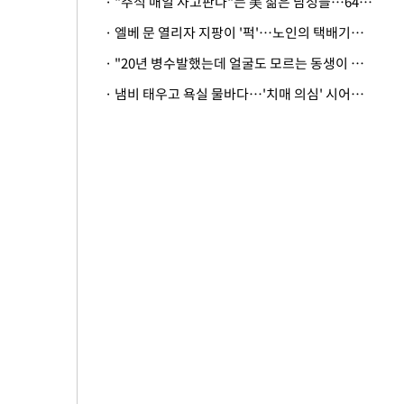
· "주식 매일 사고판다"는 美 젊은 남성들…64%가 "나는 인생의 패배자“
· 엘베 문 열리자 지팡이 '퍽'…노인의 택배기사 폭행 이유
· "20년 병수발했는데 얼굴도 모르는 동생이 유산 절반을"…배다른 형제 상속권 있을까
· 냄비 태우고 욕실 물바다…'치매 의심' 시어머니 검사 권유했다가 '날벼락'