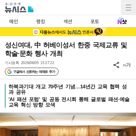
메인
랭킹
섹션
포토
성신여대, 中 허베이성서 한중 국제교류 및
학술·문화 행사 개최
기사등록
2026/06/05 15:27:22
가
가
구글에서 선호하는 매체로 추가
하북과기대 개교 70주년 기념…14년간 교육 협력 성
과 공유
'AI 패션 포럼' 및 공동 전시회 통해 글로벌 패션·예술
교육 혁신 방향 모색