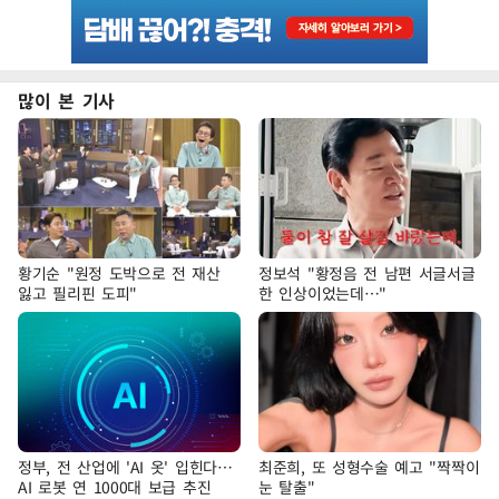
많이 본 기사
황기순 "원정 도박으로 전 재산
정보석 "황정음 전 남편 서글서글
잃고 필리핀 도피"
한 인상이었는데…"
정부, 전 산업에 'AI 옷' 입힌다…
최준희, 또 성형수술 예고 "짝짝이
AI 로봇 연 1000대 보급 추진
눈 탈출"