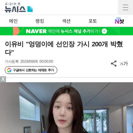
메인
랭킹
섹션
포토
이유비 "엉덩이에 선인장 가시 200개 박혔
다"
기사등록
2026/06/06 00:00:00
가
가
구글에서 선호하는 매체로 추가
X