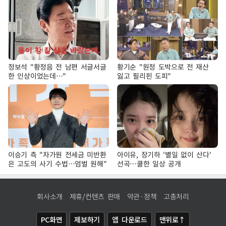
정보석 "황정음 전 남편 서글서글
황기순 "원정 도박으로 전 재산
한 인상이었는데…"
잃고 필리핀 도피"
이승기 측 "차가원 전세금 미반환
아이유, 장기하 '별일 없이 산다'
은 고도의 사기 수법…엄벌 원해"
선곡…쿨한 일상 공개
회사소개
제휴/컨텐츠 판매
약관·정책
고충처리
PC화면
제보하기
앱 다운로드
맨위로↑