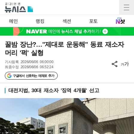
메인
랭킹
섹션
포토
꿀밤 장난?…"제대로 운동해" 동료 재소자
머리 '퍽' 실형
기사등록
2026/06/06 06:00:00
가
가
최종수정
2026/06/06 06:52:24
구글에서 선호하는 매체로 추가
대전지법, 30대 재소자 '징역 4개월' 선고