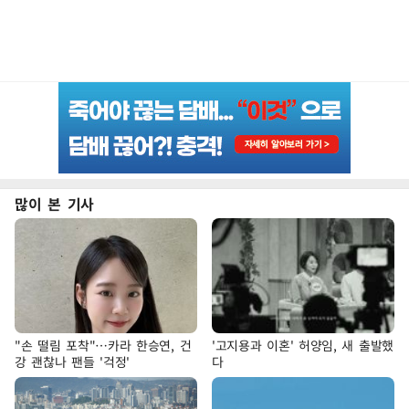
많이 본 기사
"손 떨림 포착"…카라 한승연, 건
'고지용과 이혼' 허양임, 새 출발했
강 괜찮나 팬들 '걱정'
다