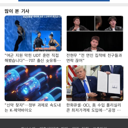
많이 본 기사
"여군 지원 막힌 UDT 훈련 직접
전현무 "전 연인 집착에 친구들과
해봤습니다"…707 출신 女유튜버
연락 끊어"
'완벽 소화'
"신약 찾자"…정부 과제로 속도내
한화큐셀·OCI, 美 수입 폴리실리
는 K-제약바이오
콘 최저가격제 도입에…"공정 경
쟁·수익성 개선 환영"