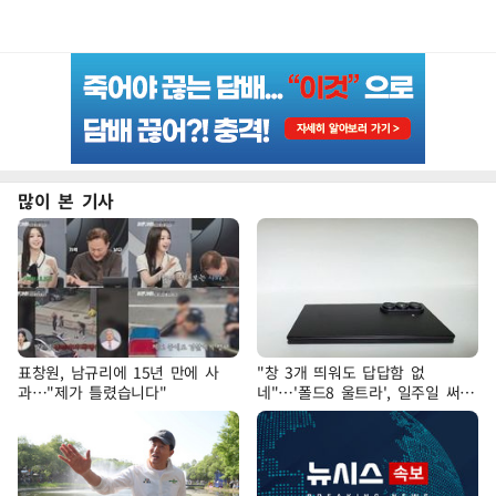
많이 본 기사
표창원, 남규리에 15년 만에 사
"창 3개 띄워도 답답함 없
과…"제가 틀렸습니다"
네"…'폴드8 울트라', 일주일 써보
니