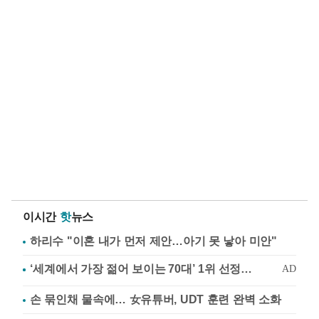
이시간
핫
뉴스
하리수 "이혼 내가 먼저 제안…아기 못 낳아 미안"
손 묶인채 물속에… 女유튜버, UDT 훈련 완벽 소화