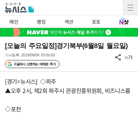
메인
랭킹
섹션
포토
[오늘의 주요일정]경기북부(6월8일 월요일)
기사등록
2026/06/08 05:00:00
가
가
구글에서 선호하는 매체로 추가
[경기=뉴시스] ◇파주
▲오후 2시, 제2회 파주시 관광진흥위원회, 비즈니스룸
◇포천