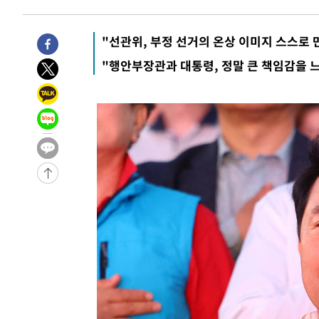
-11513초 전 >
외신들도 주목한 韓축구 파문…"국민적 공분에 수사 재개
-11484초 전 >
11시간 압수수색에 성접대 파문까지…'쑥대밭' 된 축구
"선관위, 부정 선거의 온상 이미지 스스로 
-10506초 전 >
[속보]규제합리화위원회 부위원장에 김태유 서울대 공대
"행안부장관과 대통령, 정말 큰 책임감을 
병태 후임
-6864초 전 >
[속보]국힘 윤리위, '돌려차기 발언' 진종오·서범수 징계 
-2189초 전 >
[속보] 7월 중국 수출 23.9%↑ 수입 27.5%↑…무역총액 
10분 전 >
[속보]'채상병 순직 책임' 임성근, 항소심도 징역 3년
13분 전 >
[속보]종합특검, '관저이전 봐주기 감사' 유병호 구속기소
-32113초 전 >
이란, "오만과 '중앙 단일 루트' 합의…북쪽 인바운드·남
운드는 임시"
-23681초 전 >
"낮 기온 소폭 하락"…수도권 폭염중대경보, 폭염경보로
-23645초 전 >
[속보]이 대통령, '호우피해' 안동·의성 관할 4개 면 특
선포
-23608초 전 >
[단독]중수청 지원 검사들, 정원 초과 시 낮은 계급 임용
갈 수도
-21579초 전 >
낮 최고 37도 찜통더위…곳곳 소나기·강원 많은 비[내일
-19885초 전 >
SK하이닉스, 용인·청주 팹에 54조 투자…"AI 메모리 수
응"
-16741초 전 >
여자배구 이재영·이다영 자매, 아제르바이잔 투란VC 입
-15994초 전 >
외국인 심판 성 접대 7경기 들여다보니…한국 축구 '5승 2
-15728초 전 >
[속보]코스닥, 2.86포인트(0.36%) 내린 798.81마감