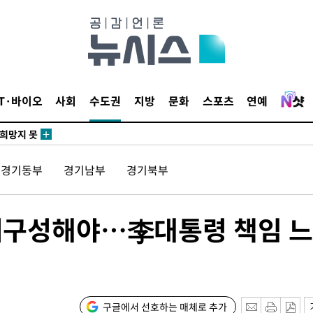
쪽 아웃바
 하향
IT·바이오
사회
수도권
지방
문화
스포츠
연예
별재난지역
…희망지 못
날씨]
경기동부
경기남부
경기북부
요 선제 대
단
무'
 재구성해야…李대통령 책임 
 마쳐
구글에서 선호하는 매체로 추가
부장 기소