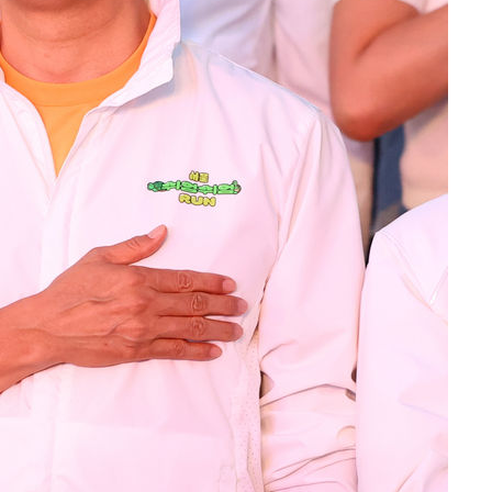
 마쳐
부장 기소
"
협회
 교수…이
절차 개시
25.3%↑