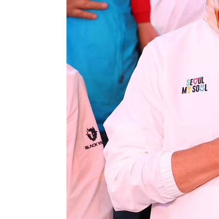
-15681초 전 >
[속보]코스피, 6200선 약보합…0.60% 내린 6258.77에
-15661초 전 >
[속보]원·달러 환율, 7.7원 내린 1416.1원 마감
-15550초 전 >
[속보] 노원서 40.1도 관측…서울, 2018년 이후 첫 40도
-12640초 전 >
[속보]종합특검, '계엄 수용공간 확보' 신용해 前교정본
-11513초 전 >
외신들도 주목한 韓축구 파문…"국민적 공분에 수사 재개
-11484초 전 >
11시간 압수수색에 성접대 파문까지…'쑥대밭' 된 축구
-10506초 전 >
[속보]규제합리화위원회 부위원장에 김태유 서울대 공대
병태 후임
-6864초 전 >
[속보]국힘 윤리위, '돌려차기 발언' 진종오·서범수 징계 
-2189초 전 >
[속보] 7월 중국 수출 23.9%↑ 수입 27.5%↑…무역총액 
10분 전 >
[속보]'채상병 순직 책임' 임성근, 항소심도 징역 3년
13분 전 >
[속보]종합특검, '관저이전 봐주기 감사' 유병호 구속기소