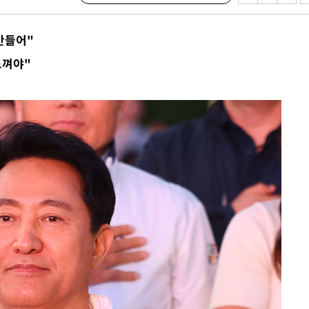
"
협회
만들어"
 교수…이
느껴야"
절차 개시
25.3%↑
쪽 아웃바
 하향
별재난지역
…희망지 못
날씨]
요 선제 대
단
무'