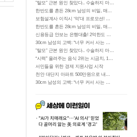
"AI가 치매래요"…'AI 의사' 믿었
다 골머리 앓는 美 의료계 '경고'