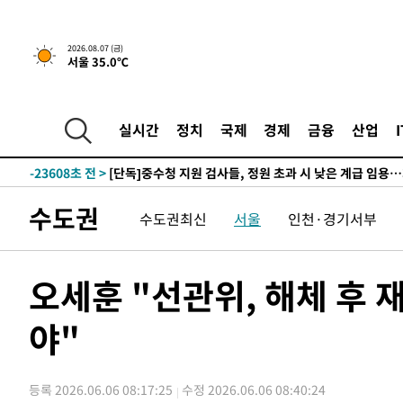
2026.08.07 (금)
서울 35.0℃
13분 전 >
[속보]종합특검, '관저이전 봐주기 감사' 유병호 구속기소
-32113초 전 >
이란, "오만과 '중앙 단일 루트' 합의…북쪽 인바운드·남
운드는 임시"
-23681초 전 >
"낮 기온 소폭 하락"…수도권 폭염중대경보, 폭염경보로
실시간
정치
국제
경제
금융
산업
-23645초 전 >
[속보]이 대통령, '호우피해' 안동·의성 관할 4개 면 특
선포
-23608초 전 >
[단독]중수청 지원 검사들, 정원 초과 시 낮은 계급 임용
갈 수도
-21579초 전 >
낮 최고 37도 찜통더위…곳곳 소나기·강원 많은 비[내일
수도권
수도권최신
서울
인천·경기서부
-19885초 전 >
SK하이닉스, 용인·청주 팹에 54조 투자…"AI 메모리 수
응"
-16741초 전 >
여자배구 이재영·이다영 자매, 아제르바이잔 투란VC 입
-15994초 전 >
외국인 심판 성 접대 7경기 들여다보니…한국 축구 '5승 2
오세훈 "선관위, 해체 후
-15728초 전 >
[속보]코스닥, 2.86포인트(0.36%) 내린 798.81마감
야"
-15681초 전 >
[속보]코스피, 6200선 약보합…0.60% 내린 6258.77에
-15661초 전 >
[속보]원·달러 환율, 7.7원 내린 1416.1원 마감
-15550초 전 >
[속보] 노원서 40.1도 관측…서울, 2018년 이후 첫 40도
등록 2026.06.06 08:17:25
수정 2026.06.06 08:40:24
-12640초 전 >
[속보]종합특검, '계엄 수용공간 확보' 신용해 前교정본