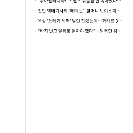
· "볶아달라니까!"…셀프 볶음밥 안 볶아줬다고 사장 폭행한 손님
· 천안 택배기사의 '매의 눈', 할머니 보이스피싱 피해 막아
· 옥상 '쓰레기 테러' 범인 잡았는데…과태료 3만원 처분에 숙박업주 허탈
· "바지 벗고 앞뒤로 돌아야 했다"…탈북민 김서아, 기쁨조 검사 수치심 회상