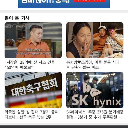
많이 본 기사
"서장훈, 28억에 산 서초 건물
홍서범♥조갑경, 아들 불륜 사과
450억에 매물로"
후 근황…밝은 미소
외국인 심판 성 접대 7경기 들여
SK하이닉스, 주당 375원 분기배당
다보니…한국 축구 '5승 2무'
결정…3분기 중 추가 주주환원 발
표