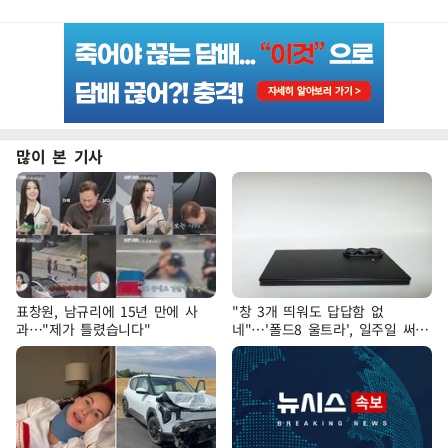
많이 본 기사
표창원, 남규리에 15년 만에 사
"창 3개 띄워도 답답함 없
과…"제가 틀렸습니다"
네"…'폴드8 울트라', 일주일 써보
니