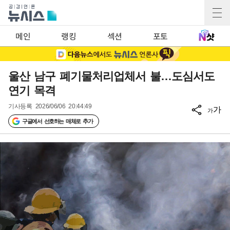
메인
랭킹
섹션
포토
울산 남구 폐기물처리업체서 불…도심서도
연기 목격
기사등록
2026/06/06 20:44:49
가
가
구글에서 선호하는 매체로 추가