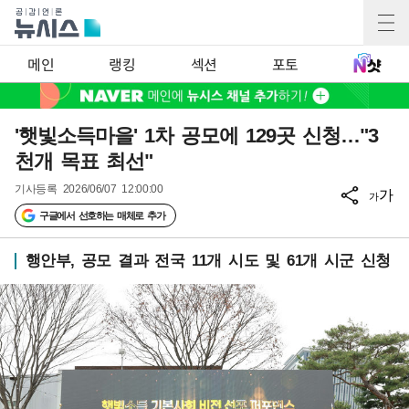
메인
랭킹
섹션
포토
'햇빛소득마을' 1차 공모에 129곳 신청…"3
천개 목표 최선"
기사등록
2026/06/07 12:00:00
가
가
구글에서 선호하는 매체로 추가
행안부, 공모 결과 전국 11개 시도 및 61개 시군 신청