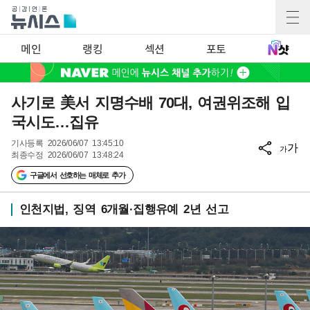
메인
랭킹
섹션
포토
사기로 美서 지명수배 70대, 여권위조해 입
국시도…집유
기사등록
2026/06/07 13:45:10
가
가
최종수정
2026/06/07 13:48:24
구글에서 선호하는 매체로 추가
인천지법, 징역 6개월·집행유예 2년 선고