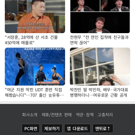
"서장훈, 28억에 산 서초 건물
전현무 "전 연인 집착에 친구들과
450억에 매물로"
연락 끊어"
"여군 지원 막힌 UDT 훈련 직접
박찬민 딸 박민하, 배우·국가대표
해봤습니다"…707 출신 女유튜버
병행하더니…여유로운 근황 공개
'완벽 소화'
회사소개
제휴/컨텐츠 판매
약관·정책
고충처리
PC화면
제보하기
앱 다운로드
맨위로↑