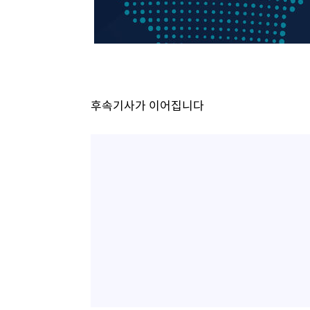
-19002초 전 >
[속보]與 당대표 경선, 경북 권리당원 투표 김민석 47.3
45.71%
-18904초 전 >
[속보]與 당대표 경선, 대구 권리당원 투표 정청래 47.8
46.35%
-18701초 전 >
[속보]與 당대표 경선, 강원 권리당원 투표 김민석 승리…5
득표
-16619초 전 >
"일본축구협회, 대한축구협회 성 접대 의혹 심판 조사"
-9261초 전 >
[속보]장은수, KLPGA 제주삼다수 역전 우승…데뷔 10년 
후속기사가 이어집니다
상
-4626초 전 >
"얼마나 더웠으면"…안동 물길공원서 헤엄친 구렁이 '소동
-4553초 전 >
손흥민, 68분 뛰고 2경기 침묵…LAFC, 톨루카에 1-0 승리
-3825초 전 >
'2경기 연속 침묵' 손흥민, 톨루카전 68분만 뛰고 슈팅 0개
-2577초 전 >
이강인, 오늘 서울서 AT마드리드 입단식…'전례 없는 특급
2시간 전 >
'여긴 20도, 저긴 50도'…열화상 카메라로 본 폭염 저감시설 
3시간 전 >
콜롬비아 신임 우파 대통령 취임 하루만에 차량폭탄 폭발 사건