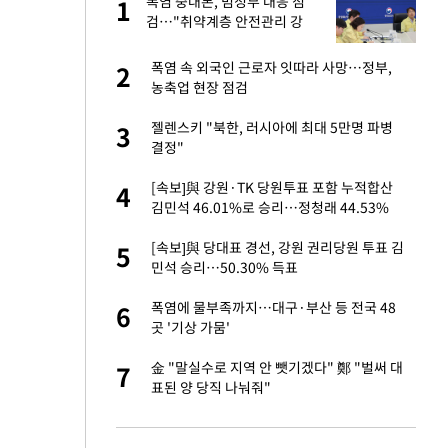
폭염 중대본, 범정부 대응 점
1
1
라"
검…"취약계층 안전관리 강
화"
톨루카전 선발 출
폭염 속 외국인 근로자 잇따라 사망…정부,
2
2
농축업 현장 점검
마드리드 입단
젤렌스키 "북한, 러시아에 최대 5만명 파병
3
3
결정"
"여기까지만 하자"
[속보]與 강원·TK 당원투표 포함 누적합산
4
4
김민석 46.01%로 승리…정청래 44.53%
'…열화상 카메라로 본
[속보]與 당대표 경선, 강원 권리당원 투표 김
5
5
민석 승리…50.30% 득표
잔 정유시설서 화재
폭염에 물부족까지…대구·부산 등 전국 48
6
6
곳 '기상 가뭄'
침묵…LAFC, 톨루
金 "말실수로 지역 안 뺏기겠다" 鄭 "벌써 대
7
7
표된 양 당직 나눠줘"