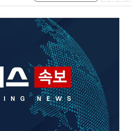
차에 첫 정
'
(종합)
대우'
'온도차'
데뷔전
되길"
시작'
승리…정청래
청래
청래 승리