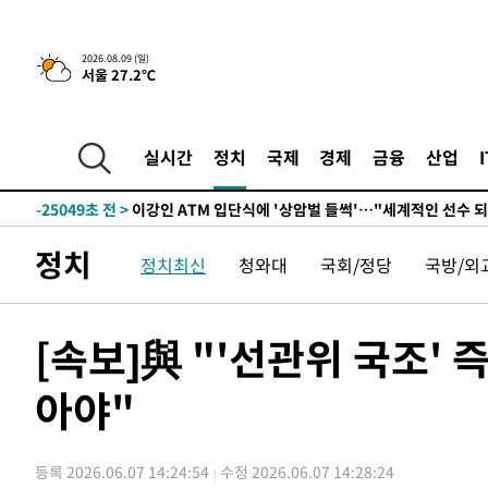
2026.08.09 (일)
서울 27.2℃
3시간 전 >
콜롬비아 신임 우파 대통령 취임 하루만에 차량폭탄 폭발 사건
-30887초 전 >
'AT마드리드 7번' 이강인, 맨시티 상대로 비공식 데뷔전
-30389초 전 >
[속보]'AT마드리드 7번' 이강인, 맨시티 상대로 비공식 
실시간
정치
국제
경제
금융
산업
-28453초 전 >
네타냐후, 트럼프의 가자 평화 2차 15개조 평화안 '거부'
-25049초 전 >
이강인 ATM 입단식에 '상암벌 들썩'…"세계적인 선수 
-24045초 전 >
태풍 돌핀, 중 저장성 타이저우시 해안에 상륙 (1보)
정치
정치최신
청와대
국회/정당
국방/외
-21391초 전 >
AT마드리드 데뷔 앞둔 이강인, 맨시티전 선발 대신 '벤치 
-20021초 전 >
[속보]與 강원·TK 당원투표 합산 김민석 48.54%로 
44.40%
-19355초 전 >
與 강원·TK 당원투표 합산 김민석 46.01%로 승리…정
[속보]與 "'선관위 국조'
44.53%
-19195초 전 >
[속보]與전대 권리당원투표…강원·경북 김민석, 대구 정
아야"
-19002초 전 >
[속보]與 당대표 경선, 경북 권리당원 투표 김민석 47.3
45.71%
-18904초 전 >
[속보]與 당대표 경선, 대구 권리당원 투표 정청래 47.8
46.35%
-18701초 전 >
[속보]與 당대표 경선, 강원 권리당원 투표 김민석 승리…5
등록 2026.06.07 14:24:54
수정 2026.06.07 14:28:24
득표
-16619초 전 >
"일본축구협회, 대한축구협회 성 접대 의혹 심판 조사"