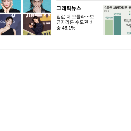
그래픽뉴스
집값 더 오를라…보
금자리론 수도권 비
중 48.1%