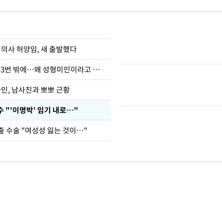
 의사 허양임, 새 출발했다
장영란 "쌍커풀 3번 밖에…왜 성형미인이라고 하냐"
아인, 남사친과 뽀뽀 근황
 "'이명박' 임기 내로…"
출 수술 "여성성 잃는 것이…"