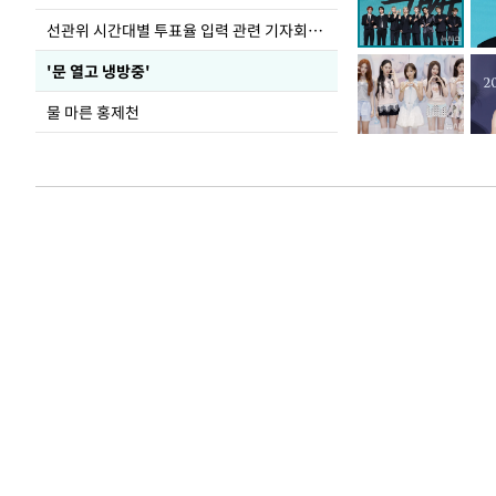
선관위 시간대별 투표율 입력 관련 기자회견하는 주진우 의원
'문 열고 냉방중'
물 마른 홍제천