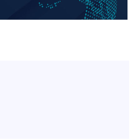
한정수 "황정민 선배만 피
1
해…떳떳하면 신분 공개하
7%·정청래
2%·김민석
LAFC 손흥민, 리그스컵 
2
0.30%
격…득점포 재가동 도전
이강인, 오늘 서울서 AT
3
차에 첫 정
식…'전례 없는 특급대우'
'
제니, 동거 여부 물음에 
4
(종합)
웃음
'여긴 20도, 저긴 50도
대우'
5
폭염 저감시설 '온도차'
'온도차'
사우디 남서부 아람코 자
6
손흥민, 68분 뛰고 2경기 
7
카에 1-0 승리(종합)