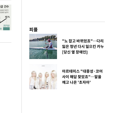
피플
"노 잡고 바뀌었죠"…다리
잃은 청년 다시 일으킨 카누
[당신 옆 장애인]
아르테미스 "대중성·코어
사이 해답 찾았죠"…알을
깨고 나온 '초자아'