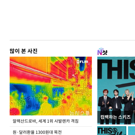
많이 본 사진
컴백하는 스키즈
극한 폭염에 바닥
알렉산드로바, 세계 1위 사발렌카 격침
도
원·달러환율 1300원대 목전