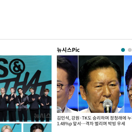
뉴시스Pic
 드러난 홍제천…물고기 떼죽음
김민석, 강원·TK도 승리하며 정청래에 
1.48%p 앞서…격차 벌리며 박빙 우세