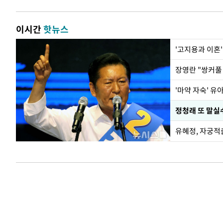
이시간
핫뉴스
'고지용과 이혼'
'마약 자숙' 유
정청래 또 말실수
유혜정, 자궁적