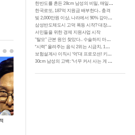
누적
용산·강남·서초 유휴부지까지…세제 이은 '영끌'
폭염 속 주말 풍
공급대책 윤곽