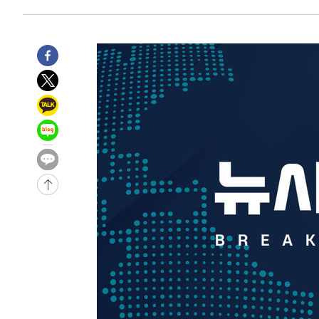
-9261초 전 >
[속보]장은수, KLPGA 제주삼다수 역전 우승…데뷔 10년 
상
-4626초 전 >
"얼마나 더웠으면"…안동 물길공원서 헤엄친 구렁이 '소동
-4553초 전 >
손흥민, 68분 뛰고 2경기 침묵…LAFC, 톨루카에 1-0 승리
-3825초 전 >
'2경기 연속 침묵' 손흥민, 톨루카전 68분만 뛰고 슈팅 0개
-2577초 전 >
이강인, 오늘 서울서 AT마드리드 입단식…'전례 없는 특급
2시간 전 >
'여긴 20도, 저긴 50도'…열화상 카메라로 본 폭염 저감시설 
3시간 전 >
콜롬비아 신임 우파 대통령 취임 하루만에 차량폭탄 폭발 사건
-30887초 전 >
'AT마드리드 7번' 이강인, 맨시티 상대로 비공식 데뷔전
-30389초 전 >
[속보]'AT마드리드 7번' 이강인, 맨시티 상대로 비공식 
-28453초 전 >
네타냐후, 트럼프의 가자 평화 2차 15개조 평화안 '거부'
-25049초 전 >
이강인 ATM 입단식에 '상암벌 들썩'…"세계적인 선수 
-24045초 전 >
태풍 돌핀, 중 저장성 타이저우시 해안에 상륙 (1보)
-21391초 전 >
AT마드리드 데뷔 앞둔 이강인, 맨시티전 선발 대신 '벤치 
-20021초 전 >
[속보]與 강원·TK 당원투표 합산 김민석 48.54%로 
44.40%
-19355초 전 >
與 강원·TK 당원투표 합산 김민석 46.01%로 승리…정
44.53%
-19195초 전 >
[속보]與전대 권리당원투표…강원·경북 김민석, 대구 정