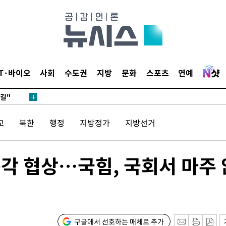
데뷔전
IT·바이오
사회
수도권
지방
문화
스포츠
연예
되길"
교
북한
행정
지방정가
지방선거
시작'
승리…정청래
청래
 즉각 협상…국힘, 국회서 마주 
청래 승리
7%·정청래
2%·김민석
0.30%
구글에서 선호하는 매체로 추가