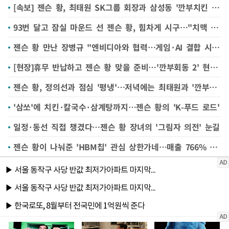
[속보] 젠슨 황, 최태원 SK그룹 회장과 삼성동 '깐부치킨 회동' 시작
93번 달고 잠실 마운드 선 젠슨 황, 힘차게 시구…"치맥 최고, 고 코리아!"
젠슨 황 만난 장병규 "엔비디아와 협력…게임·AI 결합 시작점"
[현장]휴무 반납하고 젠슨 황 맞을 준비…'깐부회동 2' 현장 가보니
젠슨 황, 정의선과 점심 '평냉'…저녁에는 최태원과 '깐부치킨'
'삼쏘'에 치킨·칼국수·삼계탕까지…젠슨 황의 'K-푸드 로드'
일정·동선 직접 챙겼다…젠슨 황 장녀의 '그림자 의전' 눈길
젠슨 황이 나눠준 'HBM칩' 관심 상한가네…매출 766% 폭증