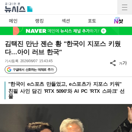
메인
랭킹
섹션
포토
김택진 만난 젠슨 황 "한국이 지포스 키웠
다…아이 러브 한국"
기사등록
2026/06/07 15:43:45
가
가
구글에서 선호하는 매체로 추가
"한국이 e스포츠 만들었고, e스포츠가 지포스 키워"
친필 사인 담긴 'RTX 5090'와 AI PC 'RTX 스파크' 선
물