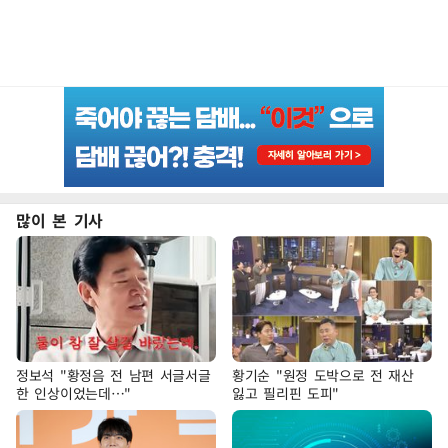
많이 본 기사
정보석 "황정음 전 남편 서글서글
황기순 "원정 도박으로 전 재산
한 인상이었는데…"
잃고 필리핀 도피"