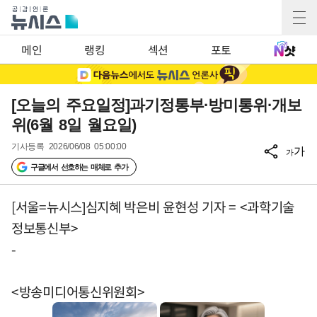
메인
랭킹
섹션
포토
[오늘의 주요일정]과기정통부·방미통위·개보
위(6월 8일 월요일)
기사등록
2026/06/08 05:00:00
가
가
구글에서 선호하는 매체로 추가
[서울=뉴시스]심지혜 박은비 윤현성 기자 = <과학기술
정보통신부>
-
<방송미디어통신위원회>