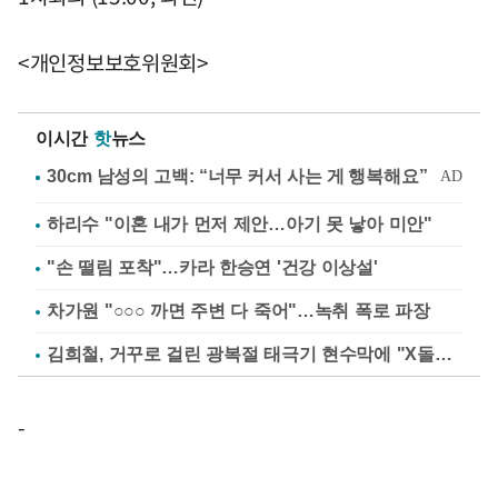
<개인정보보호위원회>
이시간
핫
뉴스
하리수 "이혼 내가 먼저 제안…아기 못 낳아 미안"
"손 떨림 포착"…카라 한승연 '건강 이상설'
차가원 "○○○ 까면 주변 다 죽어"…녹취 폭로 파장
김희철, 거꾸로 걸린 광복절 태극기 현수막에 "X돌았네"
-