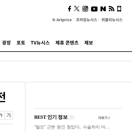
사이 해답 찾았죠"…알을
깨고 나온 '초자아'
K-Artprice
프라임뉴시스
위클리뉴시스
광장
포토
TV뉴시스
제휴 콘텐츠
제보
전