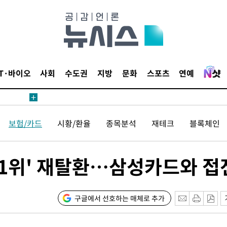
鄭
위해 뛸
승리
내일날씨]
 원해 아
IT·바이오
사회
수도권
지방
문화
스포츠
연예
보
보험/카드
시황/환율
종목분석
재테크
블록체인
'1위' 재탈환…삼성카드와 접
[다음주 날
다"
구글에서 선호하는 매체로 추가
려 죄송"