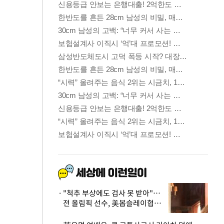
"척추 부상에도 검사 못 받아"…
전 올림픽 선수, 美봅슬레이협회
상대 소송