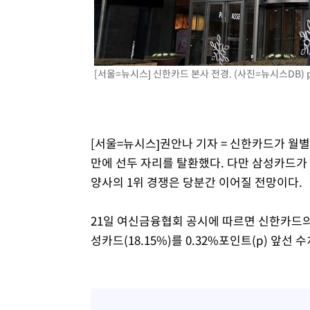
씨]
1시간 전 >
축구협회 "압수수색·성접대 논란 사과…쇄신의 기회로 삼겠
2시간 전 >
[속보]'압수수색·성접대 논란' 축구협회 "실망과 걱정 안겨드
5시간 전 >
'최고 37도' 폭염 지속…강원동해안 최대 150㎜ 비
[서울=뉴시스] 신한카드 본사 전경. (사진=뉴시스DB)
7시간 전 >
[속보]뉴욕증시 상승 마감…S&P 0.6% 나스닥 1.3%↑
[서울=뉴시스]권안나 기자 = 신한카드가 월
만에 선두 자리를 탈환했다. 다만 삼성카드가
양사의 1위 경쟁은 당분간 이어질 전망이다.
21일 여신금융협회 공시에 따르면 신한카드의 
성카드(18.15%)를 0.32%포인트(p) 앞선 수