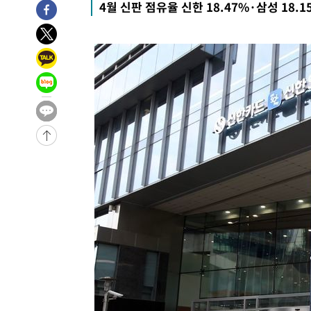
4월 신판 점유율 신한 18.47%·삼성 18.1
7시간 전 >
[속보]뉴욕증시 상승 마감…S&P 0.6% 나스닥 1.3%↑
-25482초 전 >
[속보]與최고위원 제주·인천 순회경선…박선원·최민희
한민수·김용 순
-25435초 전 >
[속보]김민석, 與 전대 당원투표 누적 득표율 45.42%로 
청래 44.56%
-24717초 전 >
[속보]與 대표 경선 제주·인천 당원투표…金 47.75%·
42.08%·宋 10.17%
-24251초 전 >
이강인 "아틀레티코 이적 기뻐…등번호 7번 의미보단 팀 
것"
-24186초 전 >
[속보]與 당대표 경선, 제주·인천 권리당원 투표 김민석 
-17960초 전 >
낮 최고 35도 '무더위'…동해안 시간당 30㎜ '강한 비'[
-17230초 전 >
[속보]이강인 "감독님이 원하는 마음 느꼈고, 많은 트로피
틀레티코 이적"
-17012초 전 >
수도권 40도 육박 '펄펄'…동해안 일부 지역엔 호의주의
-15981초 전 >
온열질환 사망자 3명 늘어…누적 환자 3000명 돌파
-9926초 전 >
강릉에 시간당 81.4㎜ 물폭탄…도로 잠기고 담벼락 붕괴
-6033초 전 >
백운산서 80년근 천종산삼 9뿌리 발견…감정가 1.3억원
-3743초 전 >
선재도서 해루질 나섰다 실종 60대, 닷새 만에 숨진 채 발견
-1277초 전 >
남자 농구, 나고야 아시안게임서 '홈팀' 일본과 한일전
-653초 전 >
여수 오동도 해상서 모터보트 전복…1명 사망·1명 실종
52분 전 >
극한폭염 한풀 꺾이지만…'낮 최고 35도' 무더위, 열대야 계속