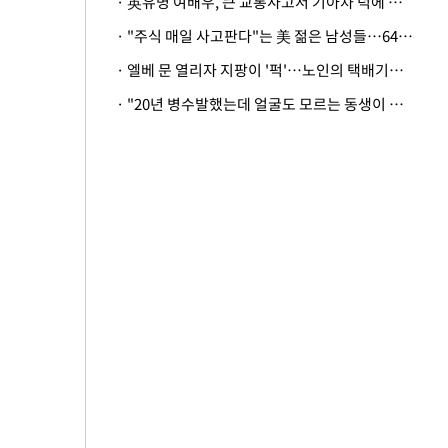
· 英유명 여배우, 큰 교통사고서 기아차 덕에 살았다
· "주식 매일 사고판다"는 美 젊은 남성들…64%가 "나는 인생의 패배자“
· 엘베 문 열리자 지팡이 '퍽'…노인의 택배기사 폭행 이유
· "20년 병수발했는데 얼굴도 모르는 동생이 유산 절반을"…배다른 형제 상속권 있을까