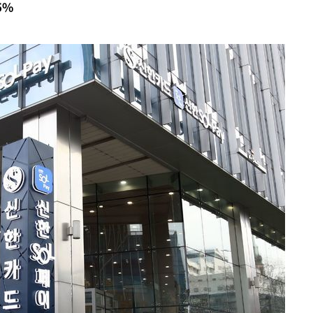
5%
·서미화·
1위… 정
鄭
위해 뛸
승리
내일날씨]
 원해 아
보
[다음주 날