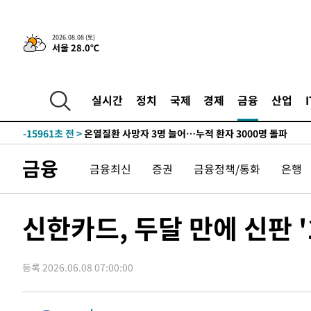
청래 44.56%
-24697초 전 >
[속보]與 대표 경선 제주·인천 당원투표…金 47.75%·
42.08%·宋 10.17%
-24231초 전 >
이강인 "아틀레티코 이적 기뻐…등번호 7번 의미보단 팀 
2026.08.08 (토)
서울 28.0℃
것"
-24166초 전 >
[속보]與 당대표 경선, 제주·인천 권리당원 투표 김민석 
-17940초 전 >
낮 최고 35도 '무더위'…동해안 시간당 30㎜ '강한 비'[
-17210초 전 >
[속보]이강인 "감독님이 원하는 마음 느꼈고, 많은 트로피
실시간
정치
국제
경제
금융
산업
틀레티코 이적"
-16992초 전 >
수도권 40도 육박 '펄펄'…동해안 일부 지역엔 호의주의
-15961초 전 >
온열질환 사망자 3명 늘어…누적 환자 3000명 돌파
-9906초 전 >
강릉에 시간당 81.4㎜ 물폭탄…도로 잠기고 담벼락 붕괴
금융
금융최신
증권
금융정책/통화
은행
-6013초 전 >
백운산서 80년근 천종산삼 9뿌리 발견…감정가 1.3억원
-3723초 전 >
선재도서 해루질 나섰다 실종 60대, 닷새 만에 숨진 채 발견
-1257초 전 >
남자 농구, 나고야 아시안게임서 '홈팀' 일본과 한일전
신한카드, 두달 만에 신판 
-633초 전 >
여수 오동도 해상서 모터보트 전복…1명 사망·1명 실종
52분 전 >
극한폭염 한풀 꺾이지만…'낮 최고 35도' 무더위, 열대야 계속
씨]
등록 2026.06.08 07:00:00
1시간 전 >
축구협회 "압수수색·성접대 논란 사과…쇄신의 기회로 삼겠
2시간 전 >
[속보]'압수수색·성접대 논란' 축구협회 "실망과 걱정 안겨드
5시간 전 >
'최고 37도' 폭염 지속…강원동해안 최대 150㎜ 비