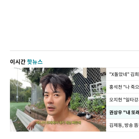
이시간
핫뉴스
"X돌았네" 김
홍석천 "나 죽
권상우 "내 또래