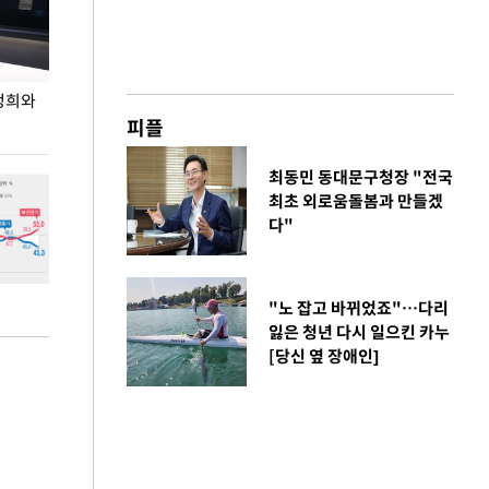
정희와
사진으로 보는 지난 주말
상암 5만 관중 앞
피플
최동민 동대문구청장 "전국
최초 외로움돌봄과 만들겠
다"
"노 잡고 바뀌었죠"…다리
잃은 청년 다시 일으킨 카누
[당신 옆 장애인]