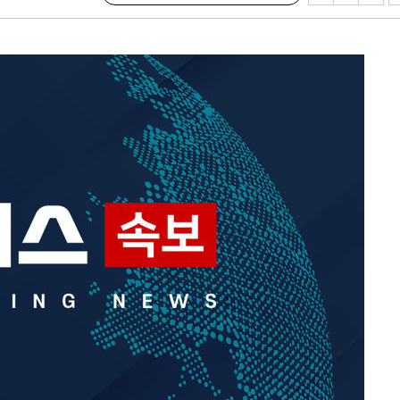
 점검
료
시위"
..15명