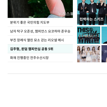
컴백하는 스키즈
김민석, 강원·T
분위기 좋은 국민의힘 지도부
1.48%p 앞서…
남자 탁구 오준성, 챔피언스 요코하마 준우승
부친 장례식 열린 묘소 걷는 리오넬 메시
김주형, 윈덤 챔피언십 공동 5위
화재 진행중인 전주수산시장