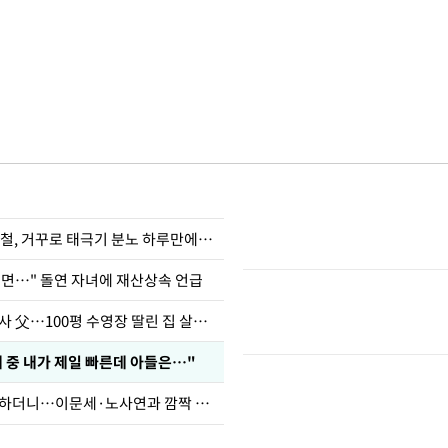
희철, 거꾸로 태극기 분노 하루만에…
으면…" 돌연 자녀에 재산상속 언급
오지헌 "일타강사 父…100평 수영장 딸린 집 살았다"
 중 내가 제일 빠른데 아들은…"
김제동, 방송 뜸하더니…이문세·노사연과 깜짝 근황