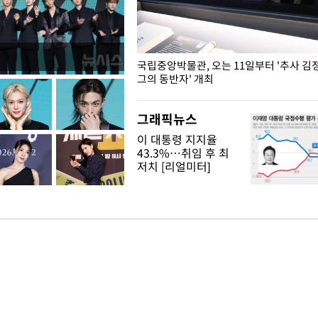
K도 승리하며 정청래에 누적
국립중앙박물관, 오는 11일부터 '추사 김
격차 벌리며 박빙 우세
그의 동반자' 개최
그래픽뉴스
이 대통령 지지율
43.3%…취임 후 최
저치 [리얼미터]