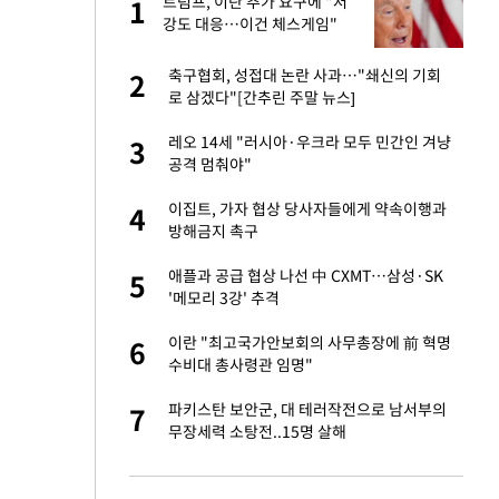
기'
트럼프, 이란 추가 요구에 "저
1
1
강도 대응…이건 체스게임"
재산 상속' 언급했다
축구협회, 성접대 논란 사과…"쇄신의 기회
2
2
로 삼겠다"[간추린 주말 뉴스]
 2차 점검회의…광
레오 14세 "러시아·우크라 모두 민간인 겨냥
3
3
 예외 등 논의
공격 멈춰야"
…취임 후 최저치 또
이집트, 가자 협상 당사자들에게 약속이행과
4
4
방해금지 촉구
"…황희 '버스 하우
애플과 공급 협상 나선 中 CXMT…삼성·SK
5
5
'메모리 3강' 추격
년들…자발적 실업급
이란 "최고국가안보회의 사무총장에 前 혁명
6
6
수비대 총사령관 임명"
 "저강도 대응…이
파키스탄 보안군, 대 테러작전으로 남서부의
7
7
무장세력 소탕전..15명 살해