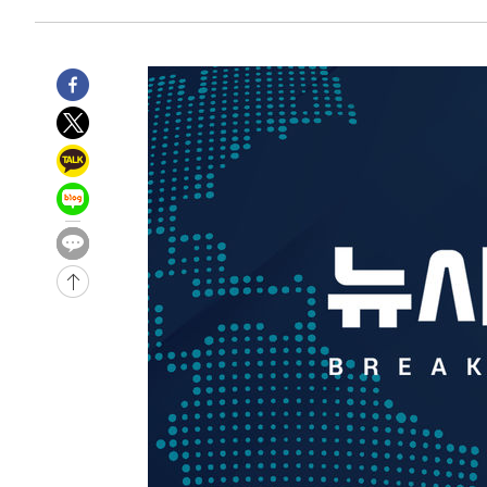
으로 임시 배치해 산단 조기 착공"
-28942초 전 >
포항스틸야드 관중석 천장 석재 낙하…K리그 전구장 긴급
-17590초 전 >
[속보]'전장연 시위' 1호선 용산역 상행선 무정차 통과 종
-16068초 전 >
[속보]코스닥 지수 5%대 급등에 '매수 사이드카' 발동
-13354초 전 >
[속보]원·달러 환율, 오전 9시 1410.3원
-13092초 전 >
[속보]코스닥, 8.85포인트(1.11%) 오른 807.66 개장
-13088초 전 >
[속보]코스피, 47.56포인트(0.76%) 오른 6306.33 개장
-11524초 전 >
[속보]지하철 1호선 상행선 용산역 무정차 통과…"집회·
-9849초 전 >
'낮 최고 34도' 전국 더위 지속…강원·경상권 오전 비
-8497초 전 >
파키스탄 보안군, 대 테러작전으로 남서부의 무장세력 소탕전
살해
-7044초 전 >
인천 앞바다 연락두절 모터보트 승선원 3명 전원 구조
-6713초 전 >
이집트, 가자 협상 당사자들에게 약속이행과 방해금지 촉구
-2369초 전 >
트럼프, 이란 추가 요구에 "저강도 대응…이건 체스게임"