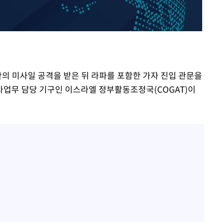
김희철, 결국 '거꾸로 태극
1
사과 "깊게 보지 못했다"
홍석천, 입양 두 자녀에 '
2
이 대통령, 메가프로젝트
3
주 군공항 이전·주 52시간
란의 미사일 공격을 받은 뒤 라파를 포함한 가자 진입 관문을
업무 담당 기구인 이스라엘 정부활동조정국(COGAT)이
이 대통령 지지율 43.3%
4
경신[리얼미터]
"한남 더 휠·반포터 자이
5
스'에 쏟아진 AI 조롱 밈
1년도 안 돼 짐싸는 청
6
여 역효과 우려
트럼프, 이란 추가 요구에
7
건 체스게임"