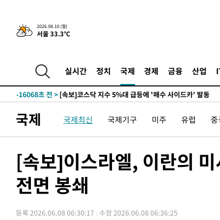
-2369초 전 >
트럼프, 이란 추가 요구에 "저강도 대응…이건 체스게임"
2026.08.10 (월)
서울 33.3℃
-31792초 전 >
[속보]이 대통령 "2028년 중순까지 광주 군공항 기능 다
으로 임시 배치해 산단 조기 착공"
-28942초 전 >
포항스틸야드 관중석 천장 석재 낙하…K리그 전구장 긴급
-17590초 전 >
[속보]'전장연 시위' 1호선 용산역 상행선 무정차 통과 종
실시간
정치
국제
경제
금융
산업
-16068초 전 >
[속보]코스닥 지수 5%대 급등에 '매수 사이드카' 발동
-13354초 전 >
[속보]원·달러 환율, 오전 9시 1410.3원
-13092초 전 >
[속보]코스닥, 8.85포인트(1.11%) 오른 807.66 개장
국제
국제최신
국제기구
미주
유럽
중
-13088초 전 >
[속보]코스피, 47.56포인트(0.76%) 오른 6306.33 개장
-11524초 전 >
[속보]지하철 1호선 상행선 용산역 무정차 통과…"집회·
-9849초 전 >
'낮 최고 34도' 전국 더위 지속…강원·경상권 오전 비
[속보]이스라엘, 이란의 미
-8497초 전 >
파키스탄 보안군, 대 테러작전으로 남서부의 무장세력 소탕전
살해
전면 봉쇄
-7044초 전 >
인천 앞바다 연락두절 모터보트 승선원 3명 전원 구조
-6713초 전 >
이집트, 가자 협상 당사자들에게 약속이행과 방해금지 촉구
-2369초 전 >
트럼프, 이란 추가 요구에 "저강도 대응…이건 체스게임"
등록 2026.06.08 06:30:17
수정 2026.06.08 06:36:25
-31792초 전 >
[속보]이 대통령 "2028년 중순까지 광주 군공항 기능 다