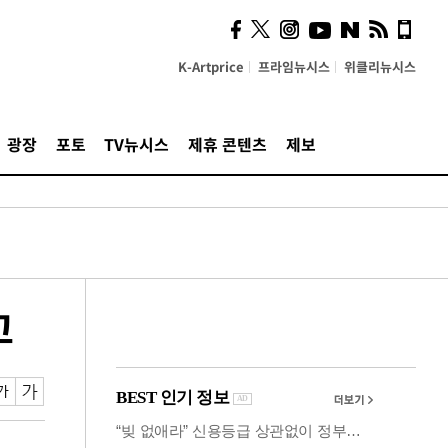
의견, 국토부·LH에 충실히
전달할 것"
K-Artprice
프라임뉴시스
위클리뉴시스
광장
포토
TV뉴시스
제휴 콘텐츠
제보
고