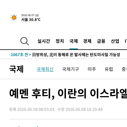
5시간 전 >
내일까지 39도 '펄펄'…기상청 "태풍 지나며 폭염 잠시 꺾인
-18809초 전 >
'월드컵 탈락 후폭풍' 축구협회…11시간 걸린 초유의 압
2026.08.07 (금)
서울 30.8℃
합)
-18245초 전 >
[속보] 뉴욕증시, 혼조 출발…나스닥 0.3%↓, 다우 0.1
-17038초 전 >
축구협회, 15년 전 심판 성 접대 파문에 "현재는 내부 지
-15723초 전 >
경찰, '홍명보는 2순위' 결론냈던 스포츠윤리센터도 압
실시간
정치
국제
경제
금융
산업
-1319초 전 >
[속보]합참 "北 발사체는 단거리탄도미사일…감시·경계태
-1067초 전 >
日방위성, 北이 동해로 쏜 발사체는 탄도미사일 가능성
8분 전 >
[속보] SKT, 에이닷 서비스 장애 발생…"원인 파악 중"
국제
국제최신
국제기구
미주
유럽
중
18분 전 >
[속보]합참 "북, 동해상으로 미상 발사체 발사"
28분 전 >
'낮 최고 39도' 불볕더위…한밤 열대야도 계속[내일날씨]
29분 전 >
[속보]7~9일 프로야구 3연전도 폭염 취소…11일 재개
예멘 후티, 이란의 이스라엘
34분 전 >
"韓 외환시장 개입 관측 배경엔 美의 대한국 무역적자 있어"
37분 전 >
'월드컵 탈락 후폭풍' 축구협회…초유의 압수수색에 '충격·당
등록 2026.06.08 08:03:03
수정 2026.06.08 16:25:48
40분 전 >
서울 낮 37.9도, 올여름 최고치 경신…영등포 순간 '40도'
47분 전 >
[속보]종합특검, 대검 추가 압수수색…내란 중요임무종사 혐의
1시간 전 >
[속보]코스닥, 800p 회복…0.26% 오른 801.67 마감