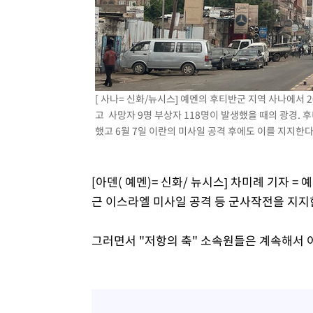
37분 전 >
'월드컵 탈락 후폭풍' 축구협회…초유의 압수수색에 '충격·당
40분 전 >
서울 낮 37.9도, 올여름 최고치 경신…영등포 순간 '40도'
47분 전 >
[속보]종합특검, 대검 추가 압수수색…내란 중요임무종사 혐의
1시간 전 >
[속보]코스닥, 800p 회복…0.26% 오른 801.67 마감
1시간 전 >
[속보]코스피, 301.88포인트(4.58%) 내린 6296.38 마감
[ 사나= 신화/뉴시스] 예멘의 후티반군 지역 사나에서 
1시간 전 >
[속보]원·달러 환율, 0.7원 내린 1423.8원 마감
고 사망자 9명 부상자 118명이 발생했을 때의 광경.
했고 6월 7일 이란의 미사일 공격 후에도 이를 지지한다고 
2시간 전 >
"여기 떨어졌다"…다누리, 스페이스X 로켓 달 충돌 흔적 포착
3시간 전 >
손흥민, 5경기 연속골 실패…LAFC는 승부차기 끝 과달라하라
5시간 전 >
내일까지 39도 '펄펄'…기상청 "태풍 지나며 폭염 잠시 꺾인
[아덴( 예멘)= 신화/ 뉴시스] 차미례 기자 =
근 이스라엘 미사일 공격 등 군사작전을 지지
그러면서 "저항의 축" 소속원들은 계속해서 