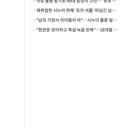
· 직장 불륜 발각된 40대 남성의 고민…"유포 동료 명예훼손·협박죄 고소 가능할까"
· 재취업한 시누이 위해 '조카 셔틀' 떠넘긴 남편…아내 "난 못한다"
· "남의 가정사 끼어들지 마"…시누이 불륜 덮으려는 남편에 억울한 아내
· "현관문 걷어차고 욕설 녹음 반복"…18개월 아기 키우는 집 뒤흔든 '앞집의 비극'