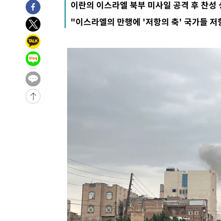
이란의 이스라엘 북부 미사일 공격 후 찬성
1시간 전 >
[속보]코스피, 301.88포인트(4.58%) 내린 6296.38 마감
"이스라엘의 만행에 '저항의 축' 국가들 저
1시간 전 >
[속보]원·달러 환율, 0.7원 내린 1423.8원 마감
2시간 전 >
"여기 떨어졌다"…다누리, 스페이스X 로켓 달 충돌 흔적 포착
3시간 전 >
손흥민, 5경기 연속골 실패…LAFC는 승부차기 끝 과달라하라
5시간 전 >
내일까지 39도 '펄펄'…기상청 "태풍 지나며 폭염 잠시 꺾인
-18809초 전 >
'월드컵 탈락 후폭풍' 축구협회…11시간 걸린 초유의 압
합)
-18245초 전 >
[속보] 뉴욕증시, 혼조 출발…나스닥 0.3%↓, 다우 0.1
-17038초 전 >
축구협회, 15년 전 심판 성 접대 파문에 "현재는 내부 지
-15723초 전 >
경찰, '홍명보는 2순위' 결론냈던 스포츠윤리센터도 압
-1319초 전 >
[속보]합참 "北 발사체는 단거리탄도미사일…감시·경계태
-1067초 전 >
日방위성, 北이 동해로 쏜 발사체는 탄도미사일 가능성
8분 전 >
[속보] SKT, 에이닷 서비스 장애 발생…"원인 파악 중"
18분 전 >
[속보]합참 "북, 동해상으로 미상 발사체 발사"
28분 전 >
'낮 최고 39도' 불볕더위…한밤 열대야도 계속[내일날씨]
29분 전 >
[속보]7~9일 프로야구 3연전도 폭염 취소…11일 재개
34분 전 >
"韓 외환시장 개입 관측 배경엔 美의 대한국 무역적자 있어"