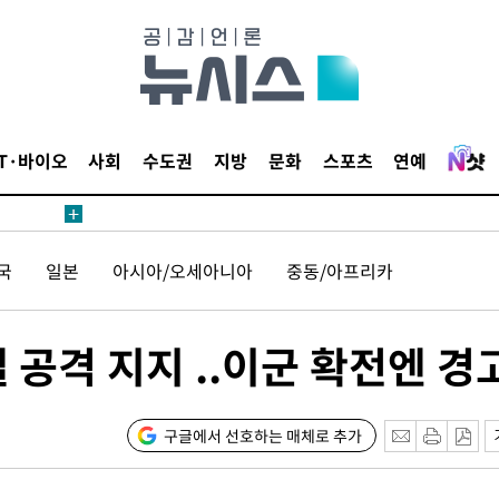
다"
수수색(종
4%↑
침 준수"
수수색
IT·바이오
사회
수도권
지방
문화
스포츠
연예
세 강화"
국
일본
아시아/오세아니아
중동/아프리카
 공격 지지 ..이군 확전엔 경
황'
구글에서 선호하는 매체로 추가