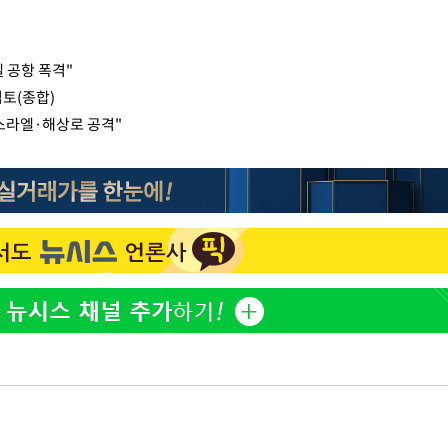
 공항 폭격"
검토(종합)
스라엘·해상로 공격"