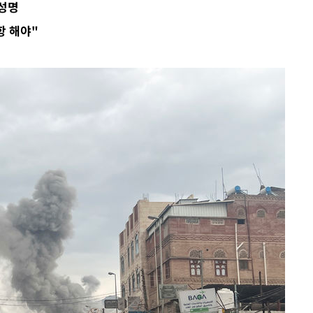
 성명
항 해야"
 격파
다"
수수색(종
4%↑
침 준수"
수수색
세 강화"