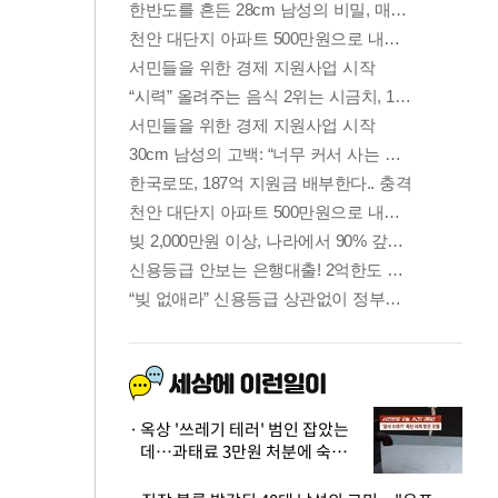
옥상 '쓰레기 테러' 범인 잡았는
데…과태료 3만원 처분에 숙박업
주 허탈