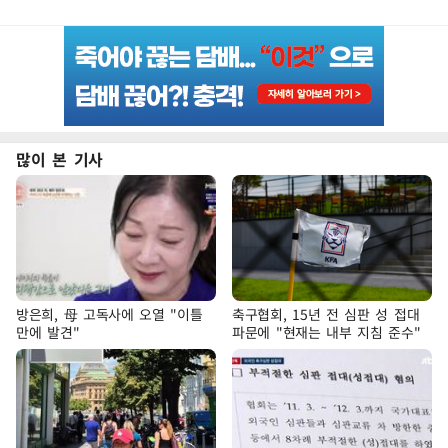
많이 본 기사
방은희, 母 고독사에 오열 "이틀
축구협회, 15년 전 심판 성 접대
만에 발견"
파문에 "현재는 내부 지침 준수"