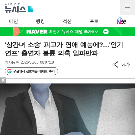
메인
랭킹
섹션
포토
'상간녀 소송' 피고가 연애 예능에?…'인기
연프' 출연자 불륜 의혹 일파만파
기사등록
2026/06/08 08:07:18
가
가
구글에서 선호하는 매체로 추가
X