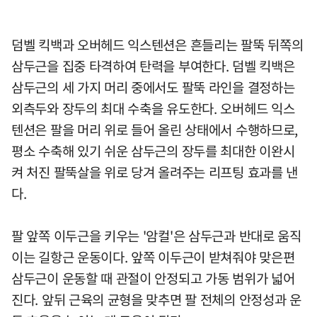
덤벨 킥백과 오버헤드 익스텐션은 흔들리는 팔뚝 뒤쪽의
삼두근을 집중 타격하여 탄력을 부여한다. 덤벨 킥백은
삼두근의 세 가지 머리 중에서도 팔뚝 라인을 결정하는
외측두와 장두의 최대 수축을 유도한다. 오버헤드 익스
텐션은 팔을 머리 위로 들어 올린 상태에서 수행하므로,
평소 수축해 있기 쉬운 삼두근의 장두를 최대한 이완시
켜 처진 팔뚝살을 위로 당겨 올려주는 리프팅 효과를 낸
다.
팔 앞쪽 이두근을 키우는 '암컬'은 삼두근과 반대로 움직
이는 길항근 운동이다. 앞쪽 이두근이 받쳐줘야 맞은편
삼두근이 운동할 때 관절이 안정되고 가동 범위가 넓어
진다. 앞뒤 근육의 균형을 맞추면 팔 전체의 안정성과 운