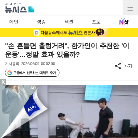
메인
랭킹
섹션
포토
"손 흔들면 출렁거려", 한가인이 추천한 '이
운동'…정말 효과 있을까?
기사등록
2026/06/09 00:02:00
가
가
구글에서 선호하는 매체로 추가
X