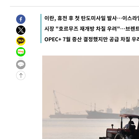
-3683초 전 >
[속보]경찰·노동부, HL만도 평택사업장 끼임 사망 관련 
-3564초 전 >
[속보]합수본, '투표율 허위 입력' 중앙·서울·경기도 선관위
이란, 휴전 후 첫 탄도미사일 발사…이스라
압수수색
-30816초 전 >
SK하이닉스, 용인·청주 팹에 54조 투자…"AI 메모리 수
시장 "호르무즈 재개방 차질 우려"…브렌트
응"
-27672초 전 >
여자배구 이재영·이다영 자매, 아제르바이잔 투란VC 입
OPEC+ 7월 증산 결정했지만 공급 차질 우
-26925초 전 >
외국인 심판 성 접대 7경기 들여다보니…한국 축구 '5승 2
-26659초 전 >
[속보]코스닥, 2.86포인트(0.36%) 내린 798.81마감
-26612초 전 >
[속보]코스피, 6200선 약보합…0.60% 내린 6258.77에
-26592초 전 >
[속보]원·달러 환율, 7.7원 내린 1416.1원 마감
-26481초 전 >
[속보] 노원서 40.1도 관측…서울, 2018년 이후 첫 40도
-23571초 전 >
[속보]종합특검, '계엄 수용공간 확보' 신용해 前교정본
-22444초 전 >
외신들도 주목한 韓축구 파문…"국민적 공분에 수사 재개
-22415초 전 >
11시간 압수수색에 성접대 파문까지…'쑥대밭' 된 축구
-21437초 전 >
[속보]규제합리화위원회 부위원장에 김태유 서울대 공대
병태 후임
-17795초 전 >
[속보]국힘 윤리위, '돌려차기 발언' 진종오·서범수 징계
-13120초 전 >
[속보] 7월 중국 수출 23.9%↑ 수입 27.5%↑…무역총
25.3%↑
-10280초 전 >
[속보]'채상병 순직 책임' 임성근, 항소심도 징역 3년