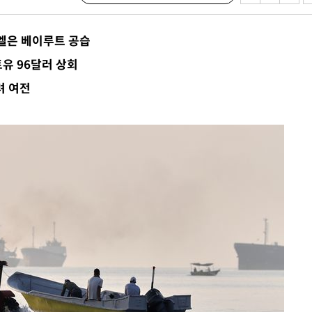
압수수색
 등 9곳
엘은 베이루트 공습
요 선제 대
유 96달러 상회
단
려 여전
무'
 마쳐
부장 기소
"
협회
 교수…이
 절차 개시
액