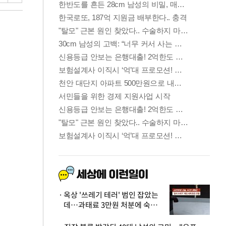
옥상 '쓰레기 테러' 범인 잡았는
데…과태료 3만원 처분에 숙박업
주 허탈