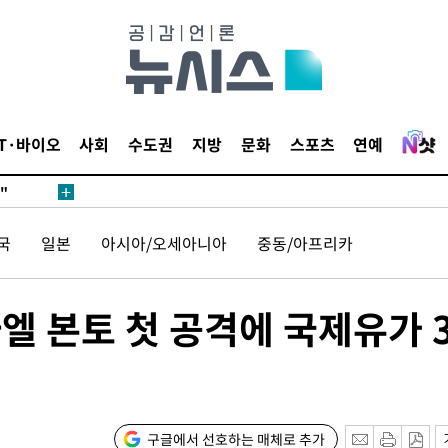
무'
 마쳐
IT·바이오
사회
수도권
지방
문화
스포츠
연예
부장 기소
"
협회
국
일본
아시아/오세아니아
중동/아프리카
 교수…이
 절차 개시
액
엘 본토 첫 공격에 국제유가 
사망
구글에서 선호하는 매체로 추가
CDC