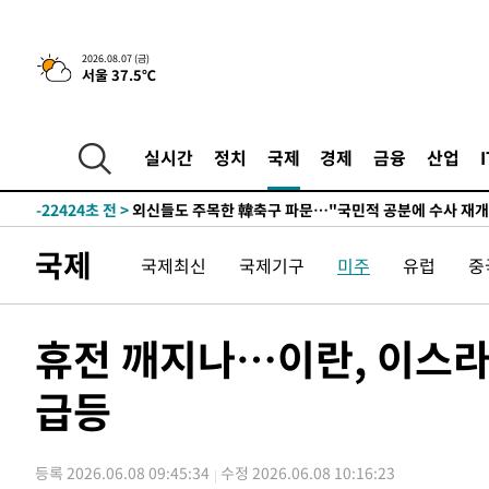
-26905초 전 >
외국인 심판 성 접대 7경기 들여다보니…한국 축구 '5승 2
-26639초 전 >
[속보]코스닥, 2.86포인트(0.36%) 내린 798.81마감
2026.08.07 (금)
서울 37.5℃
-26592초 전 >
[속보]코스피, 6200선 약보합…0.60% 내린 6258.77에
-26572초 전 >
[속보]원·달러 환율, 7.7원 내린 1416.1원 마감
-26461초 전 >
[속보] 노원서 40.1도 관측…서울, 2018년 이후 첫 40도
실시간
정치
국제
경제
금융
산업
-23551초 전 >
[속보]종합특검, '계엄 수용공간 확보' 신용해 前교정본
-22424초 전 >
외신들도 주목한 韓축구 파문…"국민적 공분에 수사 재개
-22395초 전 >
11시간 압수수색에 성접대 파문까지…'쑥대밭' 된 축구
국제
국제최신
국제기구
미주
유럽
중
-21417초 전 >
[속보]규제합리화위원회 부위원장에 김태유 서울대 공대
병태 후임
-17775초 전 >
[속보]국힘 윤리위, '돌려차기 발언' 진종오·서범수 징계
-13100초 전 >
[속보] 7월 중국 수출 23.9%↑ 수입 27.5%↑…무역총
휴전 깨지나…이란, 이스라
25.3%↑
-10260초 전 >
[속보]'채상병 순직 책임' 임성근, 항소심도 징역 3년
급등
-10126초 전 >
[속보]종합특검, '관저이전 봐주기 감사' 유병호 구속기소
-6726초 전 >
민주 콩고 에볼라환자 4천명 돌파, 4053명 발생 1850명 
-5976초 전 >
[속보]'300억원대 사기 혐의' 차가원 대표 구속 송치
등록 2026.06.08 09:45:34
수정 2026.06.08 10:16:23
-5170초 전 >
"미 전국적 살모네라 식중독 원인은 멕시코산 할라피뇨"-- 