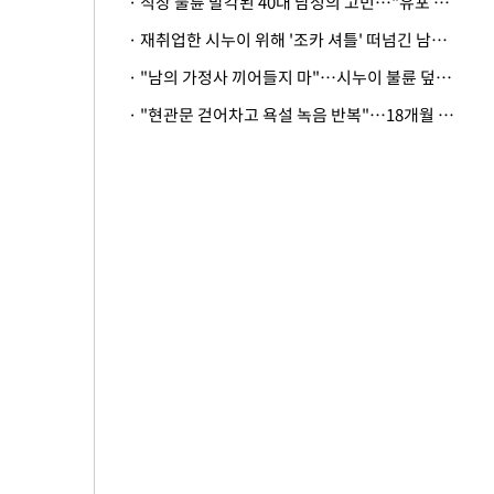
· 직장 불륜 발각된 40대 남성의 고민…"유포 동료 명예훼손·협박죄 고소 가능할까"
· 재취업한 시누이 위해 '조카 셔틀' 떠넘긴 남편…아내 "난 못한다"
· "남의 가정사 끼어들지 마"…시누이 불륜 덮으려는 남편에 억울한 아내
· "현관문 걷어차고 욕설 녹음 반복"…18개월 아기 키우는 집 뒤흔든 '앞집의 비극'