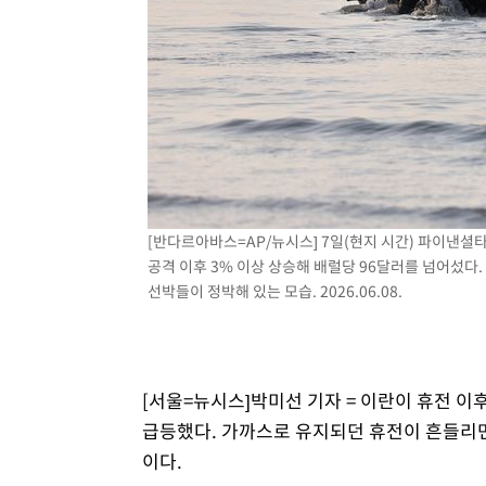
-10146초 전 >
[속보]종합특검, '관저이전 봐주기 감사' 유병호 구속기소
-6746초 전 >
민주 콩고 에볼라환자 4천명 돌파, 4053명 발생 1850명 
-5996초 전 >
[속보]'300억원대 사기 혐의' 차가원 대표 구속 송치
-5190초 전 >
"미 전국적 살모네라 식중독 원인은 멕시코산 할라피뇨"-- 
-3703초 전 >
[속보]경찰·노동부, HL만도 평택사업장 끼임 사망 관련 
-3584초 전 >
[속보]합수본, '투표율 허위 입력' 중앙·서울·경기도 선관위
압수수색
[반다르아바스=AP/뉴시스] 7일(현지 시간) 파이낸
공격 이후 3% 이상 상승해 배럴당 96달러를 넘어섰다
선박들이 정박해 있는 모습. 2026.06.08.
[서울=뉴시스]박미선 기자 = 이란이 휴전 
급등했다. 가까스로 유지되던 휴전이 흔들리
이다.