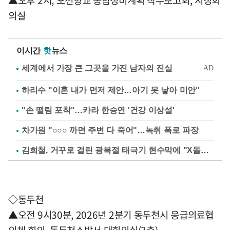
▲오후 2시, 포천향교 종합정비계획 착수보고회, 시정회
의실
이시간
핫
뉴스
하리수 "이혼 내가 먼저 제안…아기 못 낳아 미안"
"손 떨림 포착"…카라 한승연 '건강 이상설'
차가원 "○○○ 까면 주변 다 죽어"…녹취 폭로 파장
김희철, 거꾸로 걸린 광복절 태극기 현수막에 "X돌았네"
◇동두천
▲오전 9시30분, 2026년 2분기 동두천시 응급의료협