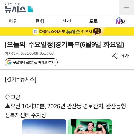
메인
랭킹
섹션
포토
[오늘의 주요일정]경기북부(6월9일 화요일)
기사등록
2026/06/09 05:00:00
가
가
구글에서 선호하는 매체로 추가
[경기=뉴시스]
◇고양
▲오전 10시30분, 2026년 관산동 경로잔치, 관산동행
정복지센터 주차장