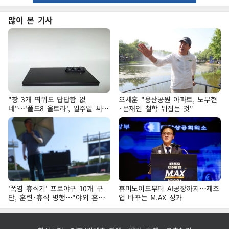
많이 본 기사
"창 3개 띄워도 답답함 없
오세훈 "용산공원 아파트, 노무현
네"…'폴드8 울트라', 일주일 써보
·문재인 철학 뒤집는 것"
니
'폭염 휴식기' 프로야구 10개 구
휴머노이드부터 AI공장까지…제조
단, 훈련·휴식 병행…"야외 훈련
업 바꾸는 M.AX 성과
해도 안전 최우선"