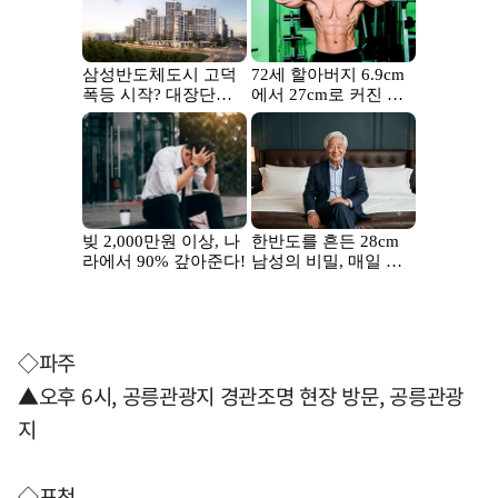
◇파주
▲오후 6시, 공릉관광지 경관조명 현장 방문, 공릉관광
지
◇포천