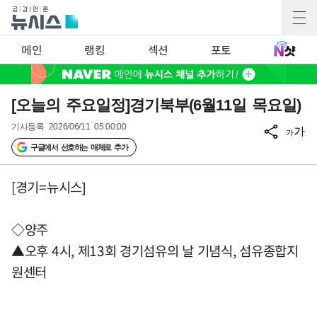
메인
랭킹
섹션
포토
[오늘의 주요일정]경기북부(6월11일 목요일)
기사등록
2026/06/11 05:00:00
가
가
구글에서 선호하는 매체로 추가
[경기=뉴시스]
◇양주
▲오후 4시, 제13회 경기섬유의 날 기념식, 섬유종합지
원센터