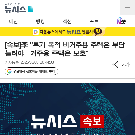
메인
랭킹
섹션
포토
[속보]李 "투기 목적 비거주용 주택은 부담
늘려야…거주용 주택은 보호"
기사등록
2026/06/08 10:44:03
가
가
구글에서 선호하는 매체로 추가