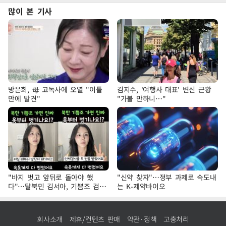
많이 본 기사
방은희, 母 고독사에 오열 "이틀
김지수, '여행사 대표' 변신 근황
만에 발견"
"가볼 만하니…"
"바지 벗고 앞뒤로 돌아야 했
"신약 찾자"…정부 과제로 속도내
다"…탈북민 김서아, 기쁨조 검사
는 K-제약바이오
수치심 회상
회사소개
제휴/컨텐츠 판매
약관·정책
고충처리