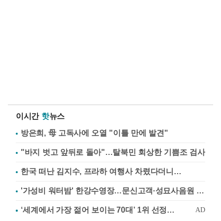
이시간
핫
뉴스
방은희, 母 고독사에 오열 "이틀 만에 발견"
"바지 벗고 앞뒤로 돌아"…탈북민 회상한 기쁨조 검사
한국 떠난 김지수, 프라하 여행사 차렸다더니…
'가성비 워터밤' 한강수영장…문신고객·성묘사음원 민원