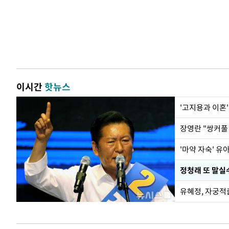
이시간
핫뉴스
'고지용과 이혼'
'마약 자숙' 유
정청래 또 말실수
유혜정, 자궁적