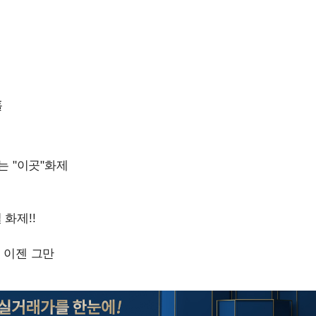
한정수 "황정민 선배만 피
청래
1
해…떳떳하면 신분 공개하
청래 승리
7%·정청래
LAFC 손흥민, 리그스컵 
2
2%·김민석
격…득점포 재가동 도전
0.30%
이강인, 오늘 서울서 AT
3
홀
식…'전례 없는 특급대우'
차에 첫 정
제니, 동거 여부 물음에 
4
'
웃음
(종합)
18살 차 장기하와 연애 
5
단발머리
대우'
사우디 남서부 아람코 자
6
장영란 "쌍커풀 3번 밖
7
고 하냐"