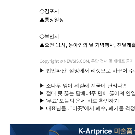
-17706초 전 >
與 강원·TK 당원투표 합산 김민석 46.01%로 승리…정
44.53%
-17546초 전 >
[속보]與전대 권리당원투표…강원·경북 김민석, 대구 정
◇김포시
-17353초 전 >
[속보]與 당대표 경선, 경북 권리당원 투표 김민석 47.3
▲통상일정
45.71%
-17255초 전 >
[속보]與 당대표 경선, 대구 권리당원 투표 정청래 47.8
46.35%
-17052초 전 >
[속보]與 당대표 경선, 강원 권리당원 투표 김민석 승리…5
◇부천시
득표
-14970초 전 >
"일본축구협회, 대한축구협회 성 접대 의혹 심판 조사"
▲오전 11시, 농아인의 날 기념행사, 진달래
-7612초 전 >
[속보]장은수, KLPGA 제주삼다수 역전 우승…데뷔 10년 
상
-2977초 전 >
"얼마나 더웠으면"…안동 물길공원서 헤엄친 구렁이 '소동
Copyright © NEWSIS.COM, 무단 전재 및 재배포 금지
-2904초 전 >
손흥민, 68분 뛰고 2경기 침묵…LAFC, 톨루카에 1-0 승리
-2176초 전 >
'2경기 연속 침묵' 손흥민, 톨루카전 68분만 뛰고 슈팅 0개
-928초 전 >
이강인, 오늘 서울서 AT마드리드 입단식…'전례 없는 특급