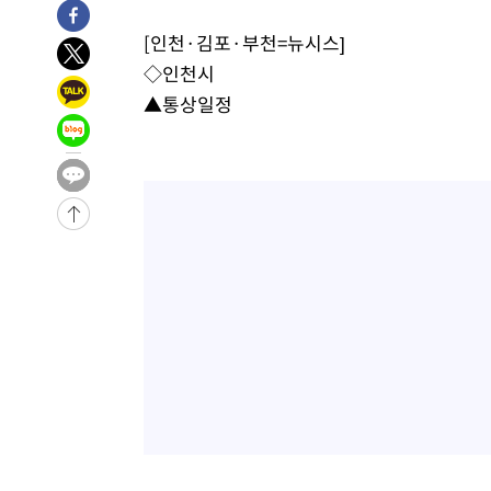
-17052초 전 >
[속보]與 당대표 경선, 강원 권리당원 투표 김민석 승리…5
득표
-14970초 전 >
"일본축구협회, 대한축구협회 성 접대 의혹 심판 조사"
[인천·김포·부천=뉴시스]
-7612초 전 >
[속보]장은수, KLPGA 제주삼다수 역전 우승…데뷔 10년 
◇인천시
상
-2977초 전 >
"얼마나 더웠으면"…안동 물길공원서 헤엄친 구렁이 '소동
▲통상일정
-2904초 전 >
손흥민, 68분 뛰고 2경기 침묵…LAFC, 톨루카에 1-0 승리
-2176초 전 >
'2경기 연속 침묵' 손흥민, 톨루카전 68분만 뛰고 슈팅 0개
-928초 전 >
이강인, 오늘 서울서 AT마드리드 입단식…'전례 없는 특급
-31743초 전 >
이강인, 5만 관중 앞 ATM 데뷔…뜨거운 응원 속 새출발(
-31499초 전 >
'AT마드리드 7번' 이강인 데뷔전…맨시티에 1-3 역전패(
-29238초 전 >
'AT마드리드 7번' 이강인, 맨시티 상대로 비공식 데뷔전
-28740초 전 >
[속보]'AT마드리드 7번' 이강인, 맨시티 상대로 비공식 
-26804초 전 >
네타냐후, 트럼프의 가자 평화 2차 15개조 평화안 '거부'
-23400초 전 >
이강인 ATM 입단식에 '상암벌 들썩'…"세계적인 선수 
-22396초 전 >
태풍 돌핀, 중 저장성 타이저우시 해안에 상륙 (1보)
-19742초 전 >
AT마드리드 데뷔 앞둔 이강인, 맨시티전 선발 대신 '벤치 
-18372초 전 >
[속보]與 강원·TK 당원투표 합산 김민석 48.54%로 
44.40%