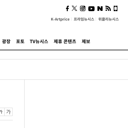
K-Artprice
프라임뉴시스
위클리뉴시스
광장
포토
TV뉴시스
제휴 콘텐츠
제보