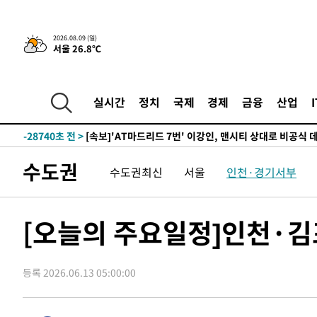
2026.08.09 (일)
-928초 전 >
이강인, 오늘 서울서 AT마드리드 입단식…'전례 없는 특급
서울 26.8℃
-31743초 전 >
이강인, 5만 관중 앞 ATM 데뷔…뜨거운 응원 속 새출발(
-31499초 전 >
'AT마드리드 7번' 이강인 데뷔전…맨시티에 1-3 역전패(
-29238초 전 >
'AT마드리드 7번' 이강인, 맨시티 상대로 비공식 데뷔전
실시간
정치
국제
경제
금융
산업
-28740초 전 >
[속보]'AT마드리드 7번' 이강인, 맨시티 상대로 비공식 
-26804초 전 >
네타냐후, 트럼프의 가자 평화 2차 15개조 평화안 '거부'
-23400초 전 >
이강인 ATM 입단식에 '상암벌 들썩'…"세계적인 선수 
수도권
수도권최신
서울
인천·경기서부
-22396초 전 >
태풍 돌핀, 중 저장성 타이저우시 해안에 상륙 (1보)
-19742초 전 >
AT마드리드 데뷔 앞둔 이강인, 맨시티전 선발 대신 '벤치 
-18372초 전 >
[속보]與 강원·TK 당원투표 합산 김민석 48.54%로 
[오늘의 주요일정]인천·김
44.40%
-17706초 전 >
與 강원·TK 당원투표 합산 김민석 46.01%로 승리…정
44.53%
-17546초 전 >
[속보]與전대 권리당원투표…강원·경북 김민석, 대구 정
등록 2026.06.13 05:00:00
-17353초 전 >
[속보]與 당대표 경선, 경북 권리당원 투표 김민석 47.3
45.71%
-17255초 전 >
[속보]與 당대표 경선, 대구 권리당원 투표 정청래 47.8
46.35%