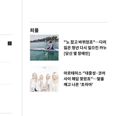
피플
"노 잡고 바뀌었죠"…다리
잃은 청년 다시 일으킨 카누
[당신 옆 장애인]
아르테미스 "대중성·코어
사이 해답 찾았죠"…알을
깨고 나온 '초자아'