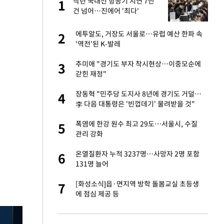
작년 국내선 항공기 지연 7만
1
1
라"
건 넘어…진에어 '최다'
톨루카전 선발 출
에투알도, 거장도 서울로…유럽 예산 한파 속
2
2
'역전'된 K-발레
마드리드 입단
추미애 "경기도 부자 착시현상…이중모순에
3
3
갇힌 재정"
"여기까지만 하자"
장동혁 "민주당 도지사 8년에 경기도 거덜…
4
4
李 다음 대통령은 '빈껍데기' 물려받을 것"
중 윤가이…갑자기
폭염에 한강 원수 최고 29도…서울시, 수질
5
5
관리 강화
잔 정유시설서 화재
온열질환자 누적 3237명…사망자 2명 포함
6
6
131명 늘어
에…왜 성형미인이라
[화성소식]읍·면지역 방학 돌봄교실 초등생
7
7
에 점심 제공 등