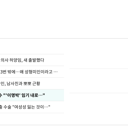
 의사 허양임, 새 출발했다
장영란 "쌍커풀 3번 밖에…왜 성형미인이라고 하냐"
아인, 남사친과 뽀뽀 근황
 "'이명박' 임기 내로…"
출 수술 "여성성 잃는 것이…"