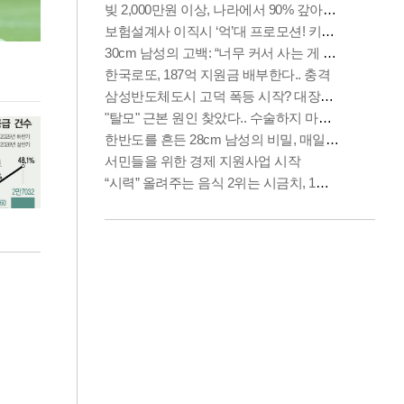
김민석, 강원·TK도 승리하며 정청래에 누적
용산·강남·서초
1.48%p 앞서…격차 벌리며 박빙 우세
공급대책 윤곽