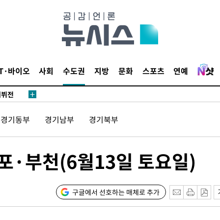
대우'
종합)
종합)
IT·바이오
사회
수도권
지방
문화
스포츠
연예
데뷔전
되길"
경기동부
경기남부
경기북부
시작'
승리…정청래
포·부천(6월13일 토요일)
청래
청래 승리
구글에서 선호하는 매체로 추가
7%·정청래
2%·김민석