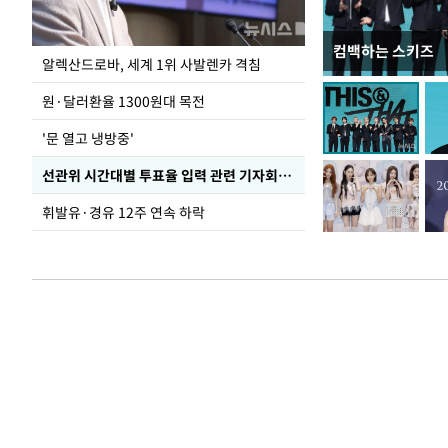
컴백하는 스키즈
폭염 속 주말 풍경
알렉산드로바, 세계 1위 사발렌카 격침
원·달러환율 1300원대 목전
'문 열고 냉방중'
선관위 시간대별 투표율 입력 관련 기자회견하는 주진우 의원
휘발유·경유 12주 연속 하락