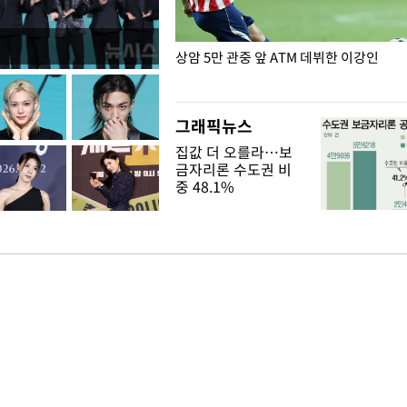
은?
상암 5만 관중 앞 ATM 데뷔한 이강인
그래픽뉴스
집값 더 오를라…보
금자리론 수도권 비
중 48.1%