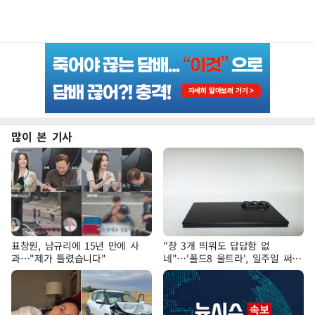
많이 본 기사
표창원, 남규리에 15년 만에 사
"창 3개 띄워도 답답함 없
과…"제가 틀렸습니다"
네"…'폴드8 울트라', 일주일 써보
니