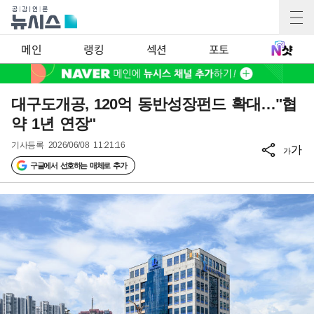
메인
랭킹
섹션
포토
대구도개공, 120억 동반성장펀드 확대…"협
약 1년 연장"
기사등록
2026/06/08 11:21:16
가
가
구글에서 선호하는 매체로 추가