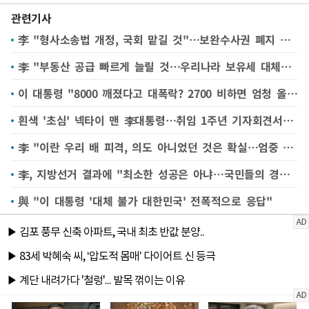
관련기사
李 "형사소송법 개정, 국회 맡길 것"…보완수사권 폐지 논란
李 "부동산 공급 빠르게 늘릴 것…우리나라 보유세 대체로 낮아"
이 대통령 "8000 깨졌다고 대폭락? 2700 비하면 엄청 올라온 것…주가 아직도 저평가"
흰색 '초심' 넥타이 맨 李대통령…취임 1주년 기자회견서 165분간 21개 문답
李 "이란 우리 배 피격, 의도 아니었던 것은 확실…엄중 항의"
李, 지방선거 결과에 "최소한 성공은 아냐…국민들의 경고라고 생각"
與 "이 대통령 '대체 불가 대한민국' 전폭적으로 응답"