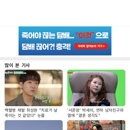
많이 본 기사
백혈병 재발 최성원 "치료가 날
'서준맘' 박세미, 연하 남자친구와
죽이는 것 같았다" 눈물
열애 "결혼 생각도"