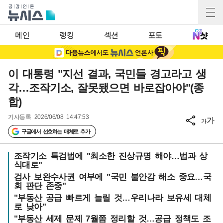
메인
랭킹
섹션
포토
이 대통령 "지선 결과, 국민들 경고라고 생
각…조작기소, 잘못됐으면 바로잡아야"(종
합)
기사등록
2026/06/08 14:47:53
가
가
구글에서 선호하는 매체로 추가
조작기소 특검법에 "최소한 진상규명 해야…법과 상
식대로"
검사 보완수사권 여부에 "국민 불안감 해소 중요…국
회 판단 존중"
"부동산 공급 빠르게 늘릴 것…우리나라 보유세 대체
로 낮아"
"부동산 세제 문제 7월쯤 정리할 것…공급 정책도 조