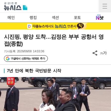
메인
랭킹
섹션
포토
시진핑, 평양 도착…김정은 부부 공항서 영
접(종합)
기사등록
2026/06/08 14:03:36
가
가
구글에서 선호하는 매체로 추가
7년 만에 북한 국빈방문 시작