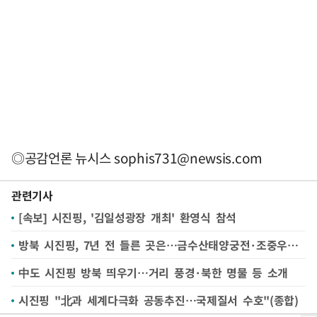
◎공감언론 뉴시스
sophis731@newsis.com
관련기사
[속보] 시진핑, '김일성광장 개최' 환영식 참석
방북 시진핑, 7년 전 들른 곳은…금수산태양궁전·조중우의탑 등
中도 시진핑 방북 띄우기…거리 풍경·북한 명물 등 소개
시진핑 "北과 세계다극화 공동추진…국제질서 수호"(종합)