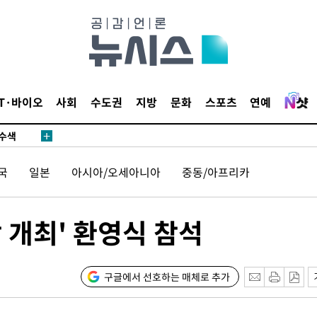
다"
수수색(종
4%↑
IT·바이오
사회
수도권
지방
문화
스포츠
연예
침 준수"
수수색
세 강화"
국
일본
아시아/오세아니아
중동/아프리카
장 개최' 환영식 참석
"
구글에서 선호하는 매체로 추가
·당황'