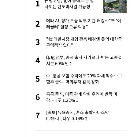
미
日방위성, 北이 동해로 쏜 발
1
1
…엄
사체는 탄도미사일 가능성
이 산다' 선곡…쿨한
메타 AI, 평가 도중 외부 기관 해킹…"또 '이
2
2
레귤러' 설정 오류 악용"
인간들이 이 꼴 만
"韓 외환시장 개입 관측 배경엔 美의 대한국
3
3
격한 반응
무역적자 있어"
하는 프리랜서…받
印尼 정부, 중국 출자 자카르타-반둥 고속철
4
4
지분 60% 인수
앗겨…지금이라면 가
中, 홍콩 보험 수익에도 20% 과세 착수…보
5
5
험주 급락·역외투자 감독 강화
패…LAFC는 승부차
홍콩 증시, 미중 관계 악화 우려에 반락 마
6
6
감…H주 1.22%↓
일까지 취소…11일
[속보] 뉴욕증시, 혼조 출발…나스닥
7
7
0.3%↓, 다우 0.14%↑