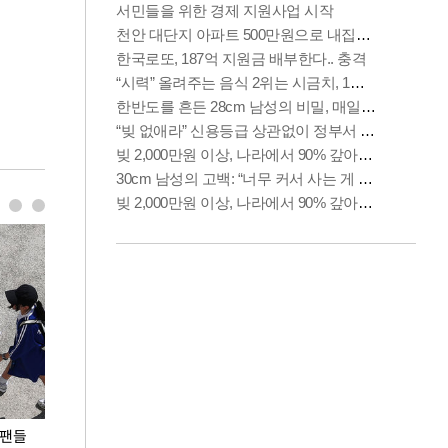
 팬들
이 대통령, '청년 대책 속도 높여야…폭염 문제도
입추 코앞인데 전