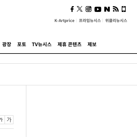
K-Artprice
프라임뉴시스
위클리뉴시스
광장
포토
TV뉴시스
제휴 콘텐츠
제보