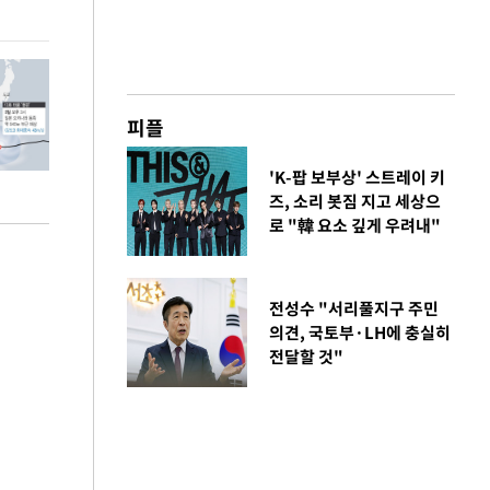
총력 대응'
피플
'K-팝 보부상' 스트레이 키
즈, 소리 봇짐 지고 세상으
로 "韓 요소 깊게 우려내"
전성수 "서리풀지구 주민
의견, 국토부·LH에 충실히
전달할 것"