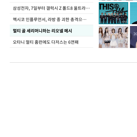
폭염
삼성전자, 7일부터 갤럭시 Z 폴드8 울트라·폴드8·플립8 출시
멕시코 인플루언서, 라방 중 괴한 총격으로 사망
멀티 골 세리머니하는 리오넬 메시
오타니 멀티 홈런에도 다저스는 6연패