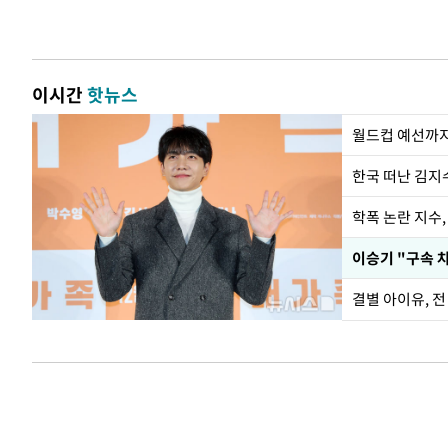
이시간
핫뉴스
월드컵 예선까지
한국 떠난 김지
학폭 논란 지수
이승기 "구속 차
결별 아이유, 전