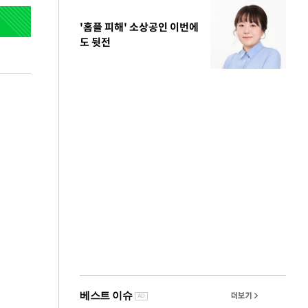
'홈플 피해' 소상공인 이번에
도 뒷전