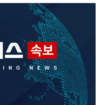
혐의
 격파
다"
수수색(종
4%↑
침 준수"
수수색
세 강화"