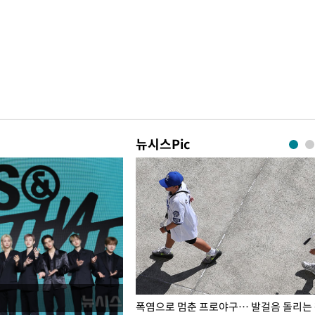
뉴시스Pic
전남광주… 열화상 카메라에 담긴
폭염으로 멈춘 프로야구… 발걸음 돌리는