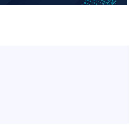
이승기 측 "차가원 전세금 
1
반환은 고도의 사기 수법
벌 원해"
"
아이유, 장기하 '별일 없
2
·당황'
일상 공개
허지웅 "우리가 지지했던 
3
혐의
들었다"…형소법 개정에 
김혜수 "우린 돈 받고 일
4
는 만큼 해내야"
효린 "절친에게 남친 빼
5
만 안 있어"
 격파
다"
손흥민, 5경기 연속골 실
6
기 끝 과달라하라 격파
극한 폭염에 프로야구 9
7
재개