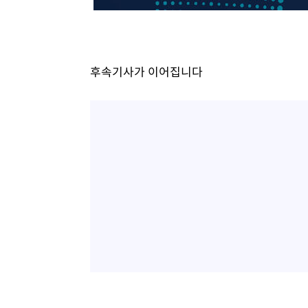
-6535초 전 >
[속보]7~9일 프로야구 3연전도 폭염 취소…11일 재개
-6197초 전 >
"韓 외환시장 개입 관측 배경엔 美의 대한국 무역적자 있어
-6024초 전 >
'월드컵 탈락 후폭풍' 축구협회…초유의 압수수색에 '충격
후속기사가 이어집니다
-5864초 전 >
서울 낮 37.9도, 올여름 최고치 경신…영등포 순간 '40도'
-5426초 전 >
[속보]종합특검, 대검 추가 압수수색…내란 중요임무종사 
-1521초 전 >
[속보]코스닥, 800p 회복…0.26% 오른 801.67 마감
-1451초 전 >
[속보]코스피, 301.88포인트(4.58%) 내린 6296.38 마감
-1316초 전 >
[속보]원·달러 환율, 0.7원 내린 1423.8원 마감
18분 전 >
"여기 떨어졌다"…다누리, 스페이스X 로켓 달 충돌 흔적 포착
1시간 전 >
손흥민, 5경기 연속골 실패…LAFC는 승부차기 끝 과달라하라
3시간 전 >
내일까지 39도 '펄펄'…기상청 "태풍 지나며 폭염 잠시 꺾인