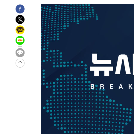
-5426초 전 >
[속보]종합특검, 대검 추가 압수수색…내란 중요임무종사 
-1521초 전 >
[속보]코스닥, 800p 회복…0.26% 오른 801.67 마감
-1451초 전 >
[속보]코스피, 301.88포인트(4.58%) 내린 6296.38 마감
-1316초 전 >
[속보]원·달러 환율, 0.7원 내린 1423.8원 마감
18분 전 >
"여기 떨어졌다"…다누리, 스페이스X 로켓 달 충돌 흔적 포착
1시간 전 >
손흥민, 5경기 연속골 실패…LAFC는 승부차기 끝 과달라하라
3시간 전 >
내일까지 39도 '펄펄'…기상청 "태풍 지나며 폭염 잠시 꺾인
-27086초 전 >
'월드컵 탈락 후폭풍' 축구협회…11시간 걸린 초유의 압
합)
-26522초 전 >
[속보] 뉴욕증시, 혼조 출발…나스닥 0.3%↓, 다우 0.1
-25315초 전 >
축구협회, 15년 전 심판 성 접대 파문에 "현재는 내부 지
-24000초 전 >
경찰, '홍명보는 2순위' 결론냈던 스포츠윤리센터도 압
-9596초 전 >
[속보]합참 "北 발사체는 단거리탄도미사일…감시·경계태
-9344초 전 >
日방위성, 北이 동해로 쏜 발사체는 탄도미사일 가능성
-7774초 전 >
[속보] SKT, 에이닷 서비스 장애 발생…"원인 파악 중"
-7180초 전 >
[속보]합참 "북, 동해상으로 미상 발사체 발사"
-6576초 전 >
'낮 최고 39도' 불볕더위…한밤 열대야도 계속[내일날씨]