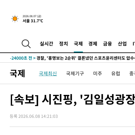
2026.08.07 (금)
서울 31.7℃
3시간 전 >
내일까지 39도 '펄펄'…기상청 "태풍 지나며 폭염 잠시 꺾인
-27086초 전 >
'월드컵 탈락 후폭풍' 축구협회…11시간 걸린 초유의 압
합)
-26522초 전 >
[속보] 뉴욕증시, 혼조 출발…나스닥 0.3%↓, 다우 0.1
실시간
정치
국제
경제
금융
산업
-25315초 전 >
축구협회, 15년 전 심판 성 접대 파문에 "현재는 내부 지
-24000초 전 >
경찰, '홍명보는 2순위' 결론냈던 스포츠윤리센터도 압
-9596초 전 >
[속보]합참 "北 발사체는 단거리탄도미사일…감시·경계태
국제
국제최신
국제기구
미주
유럽
중
-9344초 전 >
日방위성, 北이 동해로 쏜 발사체는 탄도미사일 가능성
-7774초 전 >
[속보] SKT, 에이닷 서비스 장애 발생…"원인 파악 중"
-7180초 전 >
[속보]합참 "북, 동해상으로 미상 발사체 발사"
[속보] 시진핑, '김일성광
-6576초 전 >
'낮 최고 39도' 불볕더위…한밤 열대야도 계속[내일날씨]
-6535초 전 >
[속보]7~9일 프로야구 3연전도 폭염 취소…11일 재개
등록 2026.06.08 14:21:03
-6197초 전 >
"韓 외환시장 개입 관측 배경엔 美의 대한국 무역적자 있어
-6024초 전 >
'월드컵 탈락 후폭풍' 축구협회…초유의 압수수색에 '충격
-5864초 전 >
서울 낮 37.9도, 올여름 최고치 경신…영등포 순간 '40도'