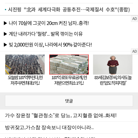
시진핑 "北과 세계다극화 공동추진…국제질서 수호"(종합)
댓글