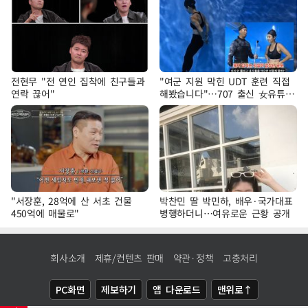
전현무 "전 연인 집착에 친구들과
"여군 지원 막힌 UDT 훈련 직접
연락 끊어"
해봤습니다"…707 출신 女유튜버
'완벽 소화'
"서장훈, 28억에 산 서초 건물
박찬민 딸 박민하, 배우·국가대표
450억에 매물로"
병행하더니…여유로운 근황 공개
회사소개
제휴/컨텐츠 판매
약관·정책
고충처리
PC화면
제보하기
앱 다운로드
맨위로↑