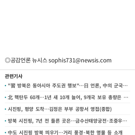
◎공감언론 뉴시스
sophis731@newsis.com
관련기사
"習 방북은 동아시아 주도권 행보"…日 언론, 中의 군국주의 비판에 촉각
北 핵탄두 60개…1년 새 10개 늘어, 9개국 보유 총량은 감소
시진핑, 평양 도착…김정은 부부 공항서 영접(종합)
방북 시진핑, 7년 전 들른 곳은…금수산태양궁전·조중우의탑 등
中도 시진핑 방북 띄우기…거리 풍경·북한 명물 등 소개