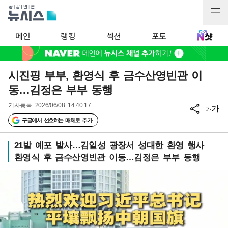
메인
랭킹
섹션
포토
시진핑 부부, 환영식 후 금수산영빈관 이
동…김정은 부부 동행
기사등록
2026/06/08 14:40:17
가
가
구글에서 선호하는 매체로 추가
21발 예포 발사…김일성 광장서 성대한 환영 행사
환영식 후 금수산영빈관 이동…김정은 부부 동행