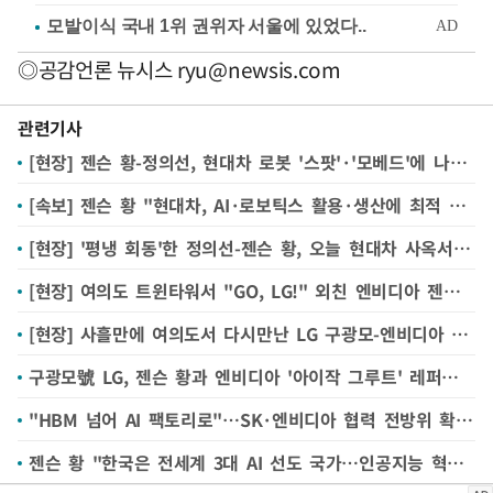
◎공감언론 뉴시스
ryu@newsis.com
관련기사
[현장] 젠슨 황-정의선, 현대차 로봇 '스팟'·'모베드'에 나란히 사인 남겨 "젠슨♡현대"
[속보] 젠슨 황 "현대차, AI·로보틱스 활용·생산에 최적 기업…파트너십 매우 기대"
[현장] '평냉 회동'한 정의선-젠슨 황, 오늘 현대차 사옥서 '로봇' 함께 둘러봐
[현장] 여의도 트윈타워서 "GO, LG!" 외친 엔비디아 젠슨 황 '로보틱스·AI' 협력 강화
[현장] 사흘만에 여의도서 다시만난 LG 구광모-엔비디아 젠슨 황 "피지컬 AI 협력"
구광모號 LG, 젠슨 황과 엔비디아 '아이작 그루트' 레퍼런스 로봇 공동 개발
"HBM 넘어 AI 팩토리로"…SK·엔비디아 협력 전방위 확대한다
젠슨 황 "한국은 전세계 3대 AI 선도 국가…인공지능 혁명서 중요 위치"