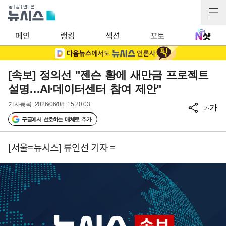
메인
랭킹
섹션
포토
[속보] 정의선 "젠슨 황에 새만금 프로젝트
설명…AI·데이터센터 참여 제안"
기사등록
2026/06/08 15:20:03
가
가
구글에서 선호하는 매체로 추가
[서울=뉴시스] 류인선 기자 =