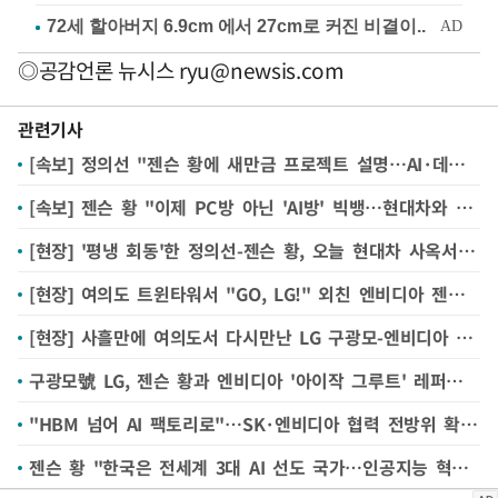
◎공감언론 뉴시스
ryu@newsis.com
관련기사
[속보] 정의선 "젠슨 황에 새만금 프로젝트 설명…AI·데이터센터 참여 제안"
[속보] 젠슨 황 "이제 PC방 아닌 'AI방' 빅뱅…현대차와 파트너돼 기뻐"
[현장] '평냉 회동'한 정의선-젠슨 황, 오늘 현대차 사옥서 '로봇' 함께 둘러봐
[현장] 여의도 트윈타워서 "GO, LG!" 외친 엔비디아 젠슨 황 '로보틱스·AI' 협력 강화
[현장] 사흘만에 여의도서 다시만난 LG 구광모-엔비디아 젠슨 황 "피지컬 AI 협력"
구광모號 LG, 젠슨 황과 엔비디아 '아이작 그루트' 레퍼런스 로봇 공동 개발
"HBM 넘어 AI 팩토리로"…SK·엔비디아 협력 전방위 확대한다
젠슨 황 "한국은 전세계 3대 AI 선도 국가…인공지능 혁명서 중요 위치"