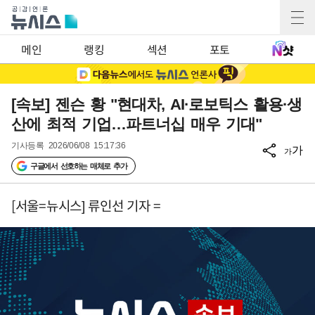
메인
랭킹
섹션
포토
[속보] 젠슨 황 "현대차, AI·로보틱스 활용·생
산에 최적 기업…파트너십 매우 기대"
기사등록
2026/06/08 15:17:36
가
가
구글에서 선호하는 매체로 추가
[서울=뉴시스] 류인선 기자 =