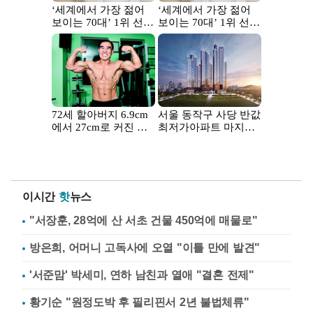
이시간
핫
뉴스
"서장훈, 28억에 산 서초 건물 450억에 매물로"
방은희, 어머니 고독사에 오열 "이틀 만에 발견"
'서준맘' 박세미, 연하 남친과 열애 "결혼 전제"
황기순 "원정도박 후 필리핀서 2년 불법체류"