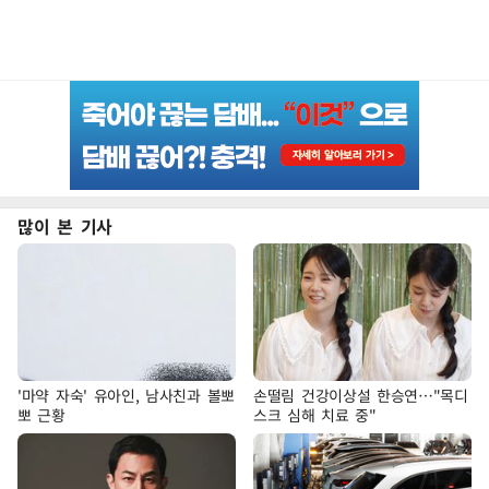
많이 본 기사
'마약 자숙' 유아인, 남사친과 볼뽀
손떨림 건강이상설 한승연…"목디
뽀 근황
스크 심해 치료 중"