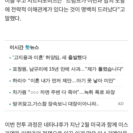
이를 두고 시트리노비츠는 "트럼프가 이란과 합의 도달
에 전략적 이해관계가 있다는 것이 명백히 드러났다"고
말했다.
이시간
핫
뉴스
'고지용과 이혼' 허양임, 새 출발했다
표창원, 남규리에 15년 만에 사과…"제가 틀렸습니다"
하리수 "이혼 내가 먼저 제안…아기 못 낳아 미안"
차가원 "○○○ 까면 주변 다 죽어"…녹취 폭로 파장
이번 전투 과정은 네타냐후가 지난 2월 미국과 함께 이스