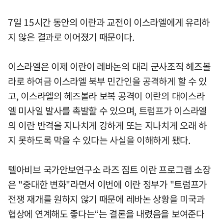
7일 15시간 동안의 이란과 교전이 이스라엘에게 유리하
지 않은 결과로 이어졌기 때문이다.
이스라엘은 이제 이란이 레바논의 대리 군사조직 헤즈볼
라로 하여금 이스라엘 북부 민간인을 공격하게 할 수 있
고, 이스라엘의 헤즈볼라 보복 공격이 이란의 대이스라
엘 미사일 발사를 촉발할 수 있으며, 트럼프가 이스라엘
의 이란 반격을 지나치게 강하게 또는 지나치게 오래 하
지 못하도록 막을 수 있다는 사실을 이해하게 됐다.
텔아비브 국가안보연구소 라즈 짐트 이란 프로그램 소장
은 "중대한 변화"라면서 이번에 이란 정부가 "트럼프가
전쟁 재개를 원하지 않기 때문에 레바논 상황을 미국과
협상에 연계해도 좋다는“는 결론을 내렸음을 보여준다