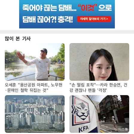
많이 본 기사
오세훈 "용산공원 아파트, 노무현
"손 떨림 포착"…카라 한승연, 건
·문재인 철학 뒤집는 것"
강 괜찮나 팬들 '걱정'