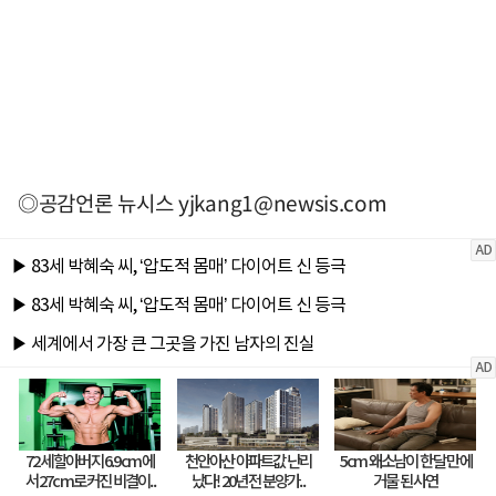
◎공감언론 뉴시스
yjkang1@newsis.com