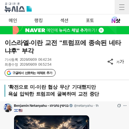
메인
랭킹
섹션
포토
이스라엘-이란 교전 "트럼프에 종속된 네타
냐후" 부각
기사등록
2026/06/09 06:42:34
가
가
최종수정
2026/06/09 06:52:54
구글에서 선호하는 매체로 추가
'확전으로 미-이란 협상 무산' 기대했지만
욕설 압박한 트럼프에 굴복하며 교전 중단