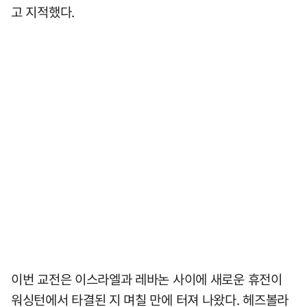
고 지적했다.
이번 교전은 이스라엘과 레바논 사이에 새로운 휴전이
워싱턴에서 타결된 지 며칠 만에 터져 나왔다. 헤즈볼라