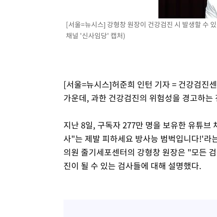
-11335초 전 >
[속보]7~9일 프로야구 3연전도 폭염 취소…11일 재개
[서울=뉴시스] 강형창 원장이 건강검진 시 발생할 수 
-10997초 전 >
"韓 외환시장 개입 관측 배경엔 美의 대한국 무역적자 있
채널 '신사임당' 캡처)
-10824초 전 >
'월드컵 탈락 후폭풍' 축구협회…초유의 압수수색에 '충격
-10664초 전 >
서울 낮 37.9도, 올여름 최고치 경신…영등포 순간 '40도
-10226초 전 >
[속보]종합특검, 대검 추가 압수수색…내란 중요임무종사
-6321초 전 >
[속보]코스닥, 800p 회복…0.26% 오른 801.67 마감
[서울=뉴시스]허준희 인턴 기자 = 건강검진
-6251초 전 >
[속보]코스피, 301.88포인트(4.58%) 내린 6296.38 마감
가운데, 과한 건강검진의 위험성을 경고하는
-6116초 전 >
[속보]원·달러 환율, 0.7원 내린 1423.8원 마감
-3715초 전 >
"여기 떨어졌다"…다누리, 스페이스X 로켓 달 충돌 흔적 
지난 8일, 구독자 277만 명을 보유한 유튜브
-760초 전 >
손흥민, 5경기 연속골 실패…LAFC는 승부차기 끝 과달라하
사"는 제발 피하세요 방사능 범벅입니다!'라
1시간 전 >
내일까지 39도 '펄펄'…기상청 "태풍 지나며 폭염 잠시 꺾인
의원 줄기세포센터의 강형창 원장은 "모든 검
진이 될 수 있는 검사들에 대해 설명했다.