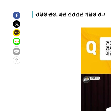
-10226초 전 >
[속보]종합특검, 대검 추가 압수수색…내란 중요임무종사
-6321초 전 >
[속보]코스닥, 800p 회복…0.26% 오른 801.67 마감
강형창 원장, 과한 건강검진 위험성 경고
-6251초 전 >
[속보]코스피, 301.88포인트(4.58%) 내린 6296.38 마감
-6116초 전 >
[속보]원·달러 환율, 0.7원 내린 1423.8원 마감
-3715초 전 >
"여기 떨어졌다"…다누리, 스페이스X 로켓 달 충돌 흔적 
-760초 전 >
손흥민, 5경기 연속골 실패…LAFC는 승부차기 끝 과달라하
1시간 전 >
내일까지 39도 '펄펄'…기상청 "태풍 지나며 폭염 잠시 꺾인
-31886초 전 >
'월드컵 탈락 후폭풍' 축구협회…11시간 걸린 초유의 압
합)
-31322초 전 >
[속보] 뉴욕증시, 혼조 출발…나스닥 0.3%↓, 다우 0.1
-30115초 전 >
축구협회, 15년 전 심판 성 접대 파문에 "현재는 내부 지
-28800초 전 >
경찰, '홍명보는 2순위' 결론냈던 스포츠윤리센터도 압
-14396초 전 >
[속보]합참 "北 발사체는 단거리탄도미사일…감시·경계
화"
-14144초 전 >
日방위성, 北이 동해로 쏜 발사체는 탄도미사일 가능성
-12574초 전 >
[속보] SKT, 에이닷 서비스 장애 발생…"원인 파악 중"
-11980초 전 >
[속보]합참 "북, 동해상으로 미상 발사체 발사"
-11376초 전 >
'낮 최고 39도' 불볕더위…한밤 열대야도 계속[내일날씨]