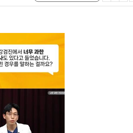
 혐의
포착
라 격파
다"
수수색(종
4%↑
침 준수"
수수색
태세 강