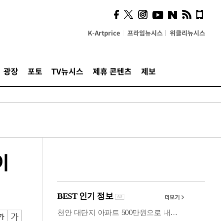
의견, 국토부·LH에 충실히
전달할 것"
K-Artprice
프라임뉴시스
위클리뉴시스
광장
포토
TV뉴시스
제휴 콘텐츠
제보
이