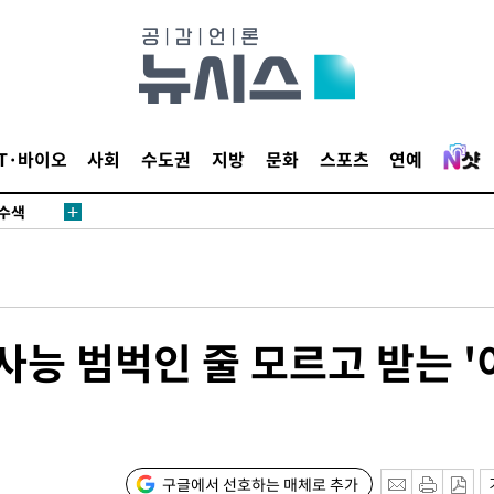
다"
수수색(종
4%↑
IT·바이오
사회
수도권
지방
문화
스포츠
연예
침 준수"
수수색
태세 강
사능 범벅인 줄 모르고 받는 '
어"
·당황'
구글에서 선호하는 매체로 추가
'