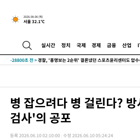
2026.08.06 (목)
서울 32.1℃
1시간 전 >
내일까지 39도 '펄펄'…기상청 "태풍 지나며 폭염 잠시 꺾인
-31886초 전 >
'월드컵 탈락 후폭풍' 축구협회…11시간 걸린 초유의 압
합)
-31322초 전 >
[속보] 뉴욕증시, 혼조 출발…나스닥 0.3%↓, 다우 0.1
실시간
정치
국제
경제
금융
산업
-30115초 전 >
축구협회, 15년 전 심판 성 접대 파문에 "현재는 내부 지
-28800초 전 >
경찰, '홍명보는 2순위' 결론냈던 스포츠윤리센터도 압
-14396초 전 >
[속보]합참 "北 발사체는 단거리탄도미사일…감시·경계
화"
-14144초 전 >
日방위성, 北이 동해로 쏜 발사체는 탄도미사일 가능성
-12574초 전 >
[속보] SKT, 에이닷 서비스 장애 발생…"원인 파악 중"
-11980초 전 >
[속보]합참 "북, 동해상으로 미상 발사체 발사"
병 잡으려다 병 걸린다? 방
-11376초 전 >
'낮 최고 39도' 불볕더위…한밤 열대야도 계속[내일날씨]
검사'의 공포
-11335초 전 >
[속보]7~9일 프로야구 3연전도 폭염 취소…11일 재개
-10997초 전 >
"韓 외환시장 개입 관측 배경엔 美의 대한국 무역적자 있
-10824초 전 >
'월드컵 탈락 후폭풍' 축구협회…초유의 압수수색에 '충격
등록 2026.06.10 02:10:00
수정 2026.06.10 05:24:24
-10664초 전 >
서울 낮 37.9도, 올여름 최고치 경신…영등포 순간 '40도