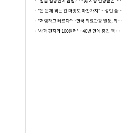
· "알몸 입장인데 합법?"…美 시청 인정받은 '누드' 레스토랑 화제
· "돈 문제 겪는 건 마멋도 마찬가지"…성인 플랫폼에 등장한 뜻밖의 스타
· "저렴하고 빠르다"…한국 의료관광 열풍, 외신도 주목
· '사과 편지와 100달러'…40년 만에 훔친 책 돌려준 美 절도범