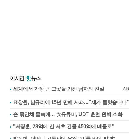
이시간
핫
뉴스
표창원, 남규리에 15년 만에 사과…"제가 틀렸습니다"
손 묶인채 물속에… 女유튜버, UDT 훈련 완벽 소화
"서장훈, 28억에 산 서초 건물 450억에 매물로"
방은희, 어머니 고독사에 오열 "이틀 만에 발견"