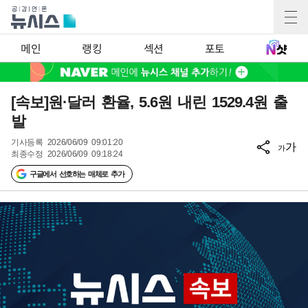
메인
랭킹
섹션
포토
[속보]원·달러 환율, 5.6원 내린 1529.4원 출
발
기사등록
2026/06/09 09:01:20
가
가
최종수정
2026/06/09 09:18:24
구글에서 선호하는 매체로 추가