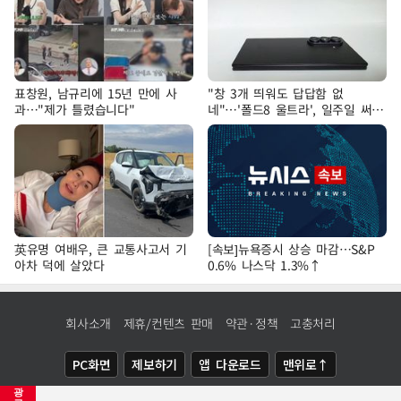
표창원, 남규리에 15년 만에 사
"창 3개 띄워도 답답함 없
과…"제가 틀렸습니다"
네"…'폴드8 울트라', 일주일 써보
니
英유명 여배우, 큰 교통사고서 기
[속보]뉴욕증시 상승 마감…S&P
아차 덕에 살았다
0.6% 나스닥 1.3%↑
회사소개
제휴/컨텐츠 판매
약관·정책
고충처리
PC화면
제보하기
앱 다운로드
맨위로↑
광