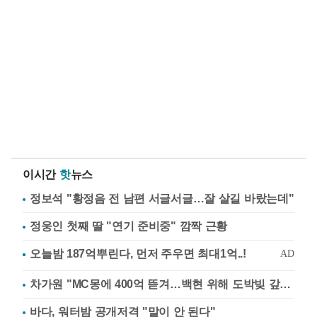
이시간
핫
뉴스
정보석 "황정음 전 남편 서글서글…잘 살길 바랐는데"
정웅인 첫째 딸 "연기 준비중" 깜짝 근황
차가원 "MC몽에 400억 뜯겨…백현 위해 도박빚 갚아줘"
바다, 워터밤 공개저격 "말이 안 된다"