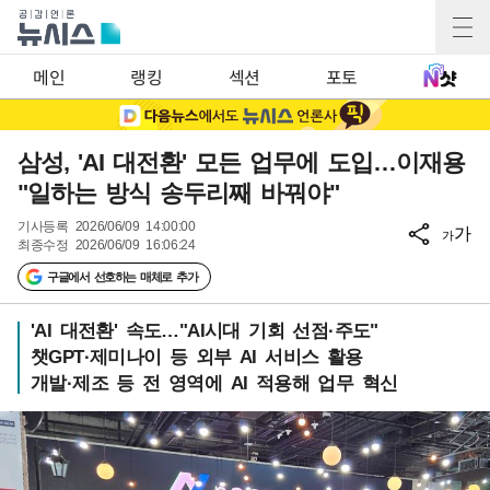
메인
랭킹
섹션
포토
삼성, 'AI 대전환' 모든 업무에 도입…이재용
"일하는 방식 송두리째 바꿔야"
기사등록
2026/06/09 14:00:00
가
가
최종수정
2026/06/09 16:06:24
구글에서 선호하는 매체로 추가
'AI 대전환' 속도…"AI시대 기회 선점·주도"
챗GPT·제미나이 등 외부 AI 서비스 활용
개발·제조 등 전 영역에 AI 적용해 업무 혁신