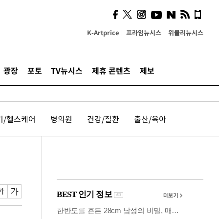
계…'고급 가요'의 주체적
영토
K-Artprice
프라임뉴시스
위클리뉴시스
광장
포토
TV뉴시스
제휴 콘텐츠
제보
기/헬스케어
병의원
건강/질환
출산/육아