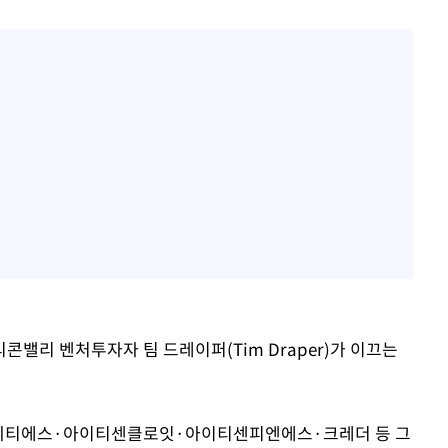
 구축
 마감 다
어려워" 취
무부 대변인
밸리 벤처투자자 팀 드레이퍼(Tim Draper)가 이끄는
씨티에스·아이티센클로잇·아이티센피엔에스·크레더 등 그