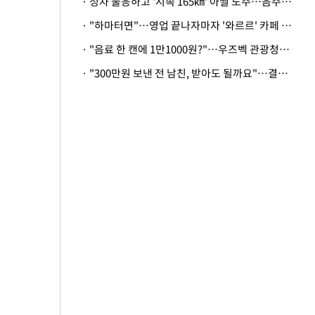
· 정차 불응하고 '시속 165㎞' 아찔 도주…음주운전자 체포
· "하마터면"…영업 끝나자마자 '와르르' 카페 테라스 덮친 대리석 외벽
· "음료 한 캔에 1만1000원?"…우즈벡 관광청까지 나섰다, 유튜버 폭로 후폭풍
· "300만원 보낸 전 남친, 받아도 될까요"…결혼 앞둔 예비신부의 뜻밖 고충