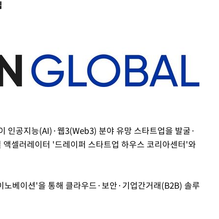
 마감 다
집
어려워" 취
무부 대변인
꺾인다"
 위협"
 수용할까
해 불가피"
등 압수수
월 중 예
인공지능(AI)·웹3(Web3) 분야 유망 스타트업을 발굴·
 액셀러레이터 '드레이퍼 스타트업 하우스 코리아센터'와
장
 이노베이션'을 통해 클라우드·보안·기업간거래(B2B) 솔루