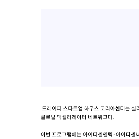
-12291초 전 >
미 워싱턴주 스포캔 시의 통제불능 3개 산불, 방화선 일부
-4464초 전 >
[속보] 호르무즈 해협 이란-오만 협상 기대속 뉴욕증시 혼조
우 0.49%↑
-2819초 전 >
[속보] 이란 대통령 "지금 최고지도자와 소통하기가 매우 
임 3년 인터뷰
3시간 전 >
[속보] "이란-오만, 호르무즈 해협 통행 항로 합의" 이란 외
드레이퍼 스타트업 하우스 코리아센터는 실리콘
글로벌 액셀러레이터 네트워크다.
이번 프로그램에는 아이티센엔텍·아이티센