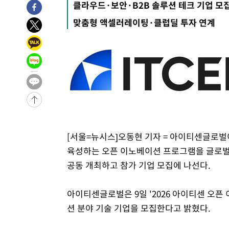
-4464초 전 >
[속보] 호르무즈 해협 이란-오만 협상 기대속 뉴욕증시 혼조
클라우드·보안·B2B 솔루션 테크 기업 모
우 0.49%↑
-2819초 전 >
[속보] 이란 대통령 "지금 최고지도자와 소통하기가 매우 
맞춤형 액셀러레이팅·클럽딜 투자 연계
임 3년 인터뷰
3시간 전 >
[속보] "이란-오만, 호르무즈 해협 통행 항로 합의" 이란 외
-29136초 전 >
내일까지 39도 '펄펄'…기상청 "태풍 지나며 폭염 잠시 
-28773초 전 >
트럼프, 한국계 진보 주지사 후보 맹공…"공산주의가 최대
-28751초 전 >
"美간섭에 합의 지연"…트럼프, '이란 호르무즈 통제권'
-25271초 전 >
[속보]산업장관 "李정부, 원전 반대 안해…안정 전력 위
-23968초 전 >
[속보]경찰, '홍명보 선임 논란' 대한축구협회·축구회관 
색
-23355초 전 >
[속보]산업장관 "美무역법 제301조 과잉생산 결과 발표 8
상
-23148초 전 >
[속보]코스피 매도사이드카 발동…4%대 급락
[서울=뉴시스]오동현 기자 = 아이티센글로벌이 
-22420초 전 >
[속보]전남광주 초대 시민추천 부시장에 백승주·윤난실
육성하는 오픈 이노베이션 프로그램을 글로벌
-19981초 전 >
서울 열대야 15일째 지속…비공식 '초열대야' 30도 넘어
공동 개최하고 참가 기업 모집에 나선다.
-18548초 전 >
[속보]코스닥, 2.15포인트(0.27%) 내린 797.44 출발
-18531초 전 >
[속보]코스피, 119.51포인트(1.81%) 내린 6478.75 개
아이티센글로벌은 9일 '2026 아이티센 오픈
-14978초 전 >
6월 경상수지 497.3억 달러…두 달 연속 사상 최대
션 분야 기술 기업을 모집한다고 밝혔다.
-14929초 전 >
서울 낮 39도 '폭염중대경보'…40도 관측 가능성도