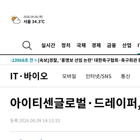
3시간 전 >
[속보] "이란-오만, 호르무즈 해협 통행 항로 합의" 이란 외
2026.08.06 (목)
-29136초 전 >
내일까지 39도 '펄펄'…기상청 "태풍 지나며 폭염 잠시 
서울 34.3℃
-28773초 전 >
트럼프, 한국계 진보 주지사 후보 맹공…"공산주의가 최대
-28751초 전 >
"美간섭에 합의 지연"…트럼프, '이란 호르무즈 통제권'
실시간
정치
국제
경제
금융
산업
-25271초 전 >
[속보]산업장관 "李정부, 원전 반대 안해…안정 전력 위
-23968초 전 >
[속보]경찰, '홍명보 선임 논란' 대한축구협회·축구회관 
색
-23355초 전 >
[속보]산업장관 "美무역법 제301조 과잉생산 결과 발표 8
상
-23148초 전 >
[속보]코스피 매도사이드카 발동…4%대 급락
IT·바이오
모바일
인터넷/SNS
통신
-22420초 전 >
[속보]전남광주 초대 시민추천 부시장에 백승주·윤난실
-19981초 전 >
서울 열대야 15일째 지속…비공식 '초열대야' 30도 넘어
아이티센글로벌·드레이퍼, 
-18548초 전 >
[속보]코스닥, 2.15포인트(0.27%) 내린 797.44 출발
-18531초 전 >
[속보]코스피, 119.51포인트(1.81%) 내린 6478.75 개
-14978초 전 >
6월 경상수지 497.3억 달러…두 달 연속 사상 최대
등록 2026.06.09 14:13:33
-14929초 전 >
서울 낮 39도 '폭염중대경보'…40도 관측 가능성도
-12291초 전 >
미 워싱턴주 스포캔 시의 통제불능 3개 산불, 방화선 일부