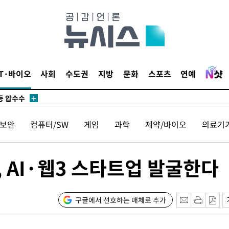
무부 대변인
꺾인다"
 위협"
 수용할까
IT·바이오
사회
수도권
지방
문화
스포츠
연예
해 불가피"
등 압수수
월 중 예
보안
컴퓨터/SW
게임
과학
제약/바이오
의료기
AI·웹3 스타트업 발굴한다
장
구글에서 선호하는 매체로 추가
 구축