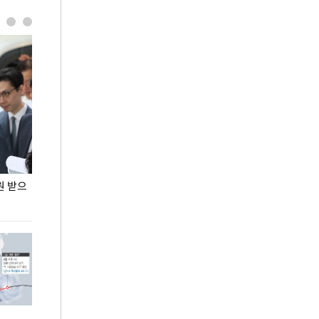
원 받으
정동영, 조현 '이상주의' 발언에 "이상이 있어야
장동혁 "李 대
현실 바꿔"
하다"