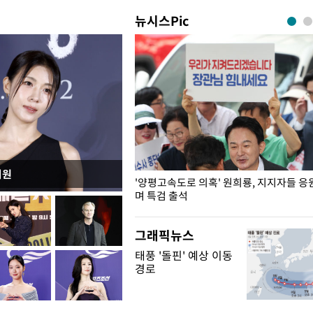
뉴시스Pic
지원
"수사·기소 분리 관련 대비책 최
'양평고속도로 의혹' 원희룡, 지지자들 응
"
며 특검 출석
그래픽뉴스
태풍 '돌핀' 예상 이동
경로