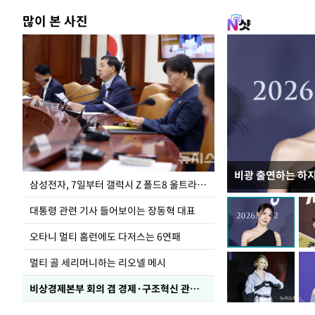
많이 본 사진
비광 출연하는 하
이재명 대통령, 
삼성전자, 7일부터 갤럭시 Z 폴드8 울트라·폴드8·플립8 출시
선 다해 강구해야
대통령 관련 기사 들어보이는 장동혁 대표
오타니 멀티 홈런에도 다저스는 6연패
멀티 골 세리머니하는 리오넬 메시
비상경제본부 회의 겸 경제·구조혁신 관계장관회의