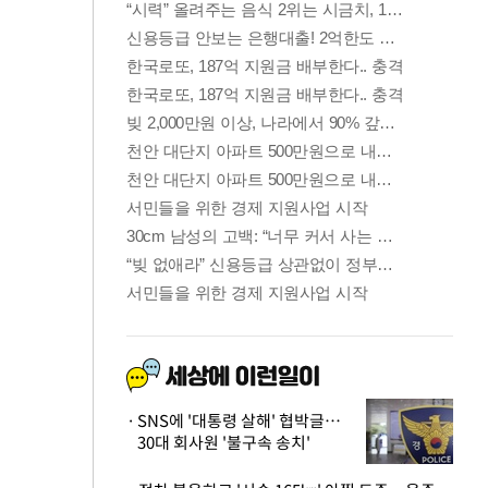
SNS에 '대통령 살해' 협박글…
30대 회사원 '불구속 송치'