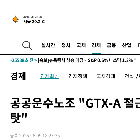
2026.08.08 (토)
서울 29.2℃
실시간
정치
국제
경제
금융
산업
-25588초 전 >
[속보]뉴욕증시 상승 마감…S&P 0.6% 나스닥 1.3%↑
경제
경제최신
경제정책
국제경제
건설부
공공운수노조 "GTX-A 철
탓"
등록 2026.06.09 18:23:35