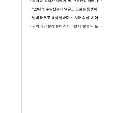
· 엘베 문 열리자 지팡이 '퍽'…노인의 택배기사 폭행 이유
· "20년 병수발했는데 얼굴도 모르는 동생이 유산 절반을"…배다른 형제 상속권 있을까
· 냄비 태우고 욕실 물바다…'치매 의심' 시어머니 검사 권유했다가 '날벼락'
· 새벽 식당 몰래 들어와 테이블서 '쿨쿨'…토사물 남기고 사라진 남성