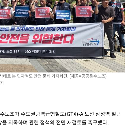
 사태로 본 민자철도 안전 문제 기자회견. (제공=공공운수노조)
금지
운수노조가 수도권광역급행철도(GTX)-A 노선 삼성역 철근
을 지목하며 관련 정책의 전면 재검토를 촉구했다.