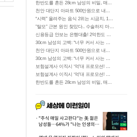
"주식 매일 사고판다"는 美 젊은
남성들…64%가 "나는 인생의
패배자“