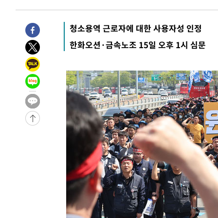
-6578초 전 >
외신들도 주목한 韓축구 파문…"국민적 공분에 수사 재개"
청소용역 근로자에 대한 사용자성 인정
-6549초 전 >
11시간 압수수색에 성접대 파문까지…'쑥대밭' 된 축구협
-5571초 전 >
[속보]규제합리화위원회 부위원장에 김태유 서울대 공대 
한화오션·금속노조 15일 오후 1시 심문
태 후임
-1929초 전 >
[속보]국힘 윤리위, '돌려차기 발언' 진종오·서범수 징계 
45분 전 >
[속보] 7월 중국 수출 23.9%↑ 수입 27.5%↑…무역총액 25
-32230초 전 >
[속보] 미 사업체, 일자리 7월에 2.3만 개 줄어…실업률은
↓
-28093초 전 >
[속보]이 대통령 "부동산 공급 기존 사고방식 매달리지 
실천"
-27178초 전 >
이란, "오만과 '중앙 단일 루트' 합의…북쪽 인바운드·남
운드는 임시"
-18746초 전 >
"낮 기온 소폭 하락"…수도권 폭염중대경보, 폭염경보로
-18710초 전 >
[속보]이 대통령, '호우피해' 안동·의성 관할 4개 면 특
선포
-18673초 전 >
[단독]중수청 지원 검사들, 정원 초과 시 낮은 계급 임용
갈 수도
-16644초 전 >
낮 최고 37도 찜통더위…곳곳 소나기·강원 많은 비[내일
-14950초 전 >
SK하이닉스, 용인·청주 팹에 54조 투자…"AI 메모리 수
응"
-11806초 전 >
여자배구 이재영·이다영 자매, 아제르바이잔 투란VC 입
-11059초 전 >
외국인 심판 성 접대 7경기 들여다보니…한국 축구 '5승 2
-10793초 전 >
[속보]코스닥, 2.86포인트(0.36%) 내린 798.81마감