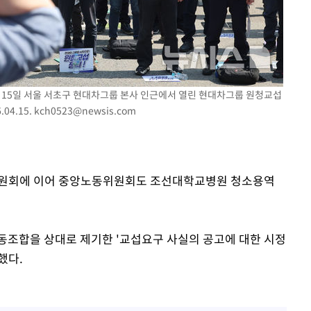
 마쳐
장 기소
월 15일 서울 서초구 현대차그룹 본사 인근에서 열린 현대차그룹 원청교섭
04.15.
kch0523@newsis.com
회
교수…이병
절차 개시
.3%↑
위원회에 이어 중앙노동위원회도 조선대학교병원 청소용역
합을 상대로 제기한 '교섭요구 사실의 공고에 대한 시정
했다.