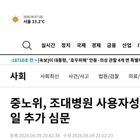
45분 전 >
[속보] 7월 중국 수출 23.9%↑ 수입 27.5%↑…무역총액 25
-32230초 전 >
[속보] 미 사업체, 일자리 7월에 2.3만 개 줄어…실업률은
2026.08.07 (금)
서울 33.2℃
↓
-28093초 전 >
[속보]이 대통령 "부동산 공급 기존 사고방식 매달리지 
실천"
-27178초 전 >
이란, "오만과 '중앙 단일 루트' 합의…북쪽 인바운드·남
운드는 임시"
-18746초 전 >
"낮 기온 소폭 하락"…수도권 폭염중대경보, 폭염경보로
실시간
정치
국제
경제
금융
산업
-18710초 전 >
[속보]이 대통령, '호우피해' 안동·의성 관할 4개 면 특
선포
-18673초 전 >
[단독]중수청 지원 검사들, 정원 초과 시 낮은 계급 임용
갈 수도
-16644초 전 >
낮 최고 37도 찜통더위…곳곳 소나기·강원 많은 비[내일
사회
사회최신
사건/사고
법원/검찰
의료
-14950초 전 >
SK하이닉스, 용인·청주 팹에 54조 투자…"AI 메모리 수
응"
-11806초 전 >
여자배구 이재영·이다영 자매, 아제르바이잔 투란VC 입
-11059초 전 >
외국인 심판 성 접대 7경기 들여다보니…한국 축구 '5승 2
중노위, 조대병원 사용자성
-10793초 전 >
[속보]코스닥, 2.86포인트(0.36%) 내린 798.81마감
일 추가 심문
-10746초 전 >
[속보]코스피, 6200선 약보합…0.60% 내린 6258.77에
-10726초 전 >
[속보]원·달러 환율, 7.7원 내린 1416.1원 마감
-10615초 전 >
[속보] 노원서 40.1도 관측…서울, 2018년 이후 첫 40도
등록 2026.06.09 20:42:38
수정 2026.06.09 21:02:23
-7705초 전 >
[속보]종합특검, '계엄 수용공간 확보' 신용해 前교정본부