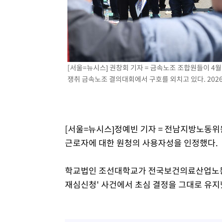
-10746초 전 >
[속보]코스피, 6200선 약보합…0.60% 내린 6258.77에
-10726초 전 >
[속보]원·달러 환율, 7.7원 내린 1416.1원 마감
-10615초 전 >
[속보] 노원서 40.1도 관측…서울, 2018년 이후 첫 40도
-7705초 전 >
[속보]종합특검, '계엄 수용공간 확보' 신용해 前교정본부
[서울=뉴시스] 권창회 기자 = 금속노조 조합원들이 4
-6578초 전 >
외신들도 주목한 韓축구 파문…"국민적 공분에 수사 재개"
쟁취 금속노조 결의대회에서 구호를 외치고 있다. 2026.
-6549초 전 >
11시간 압수수색에 성접대 파문까지…'쑥대밭' 된 축구협
-5571초 전 >
[속보]규제합리화위원회 부위원장에 김태유 서울대 공대 
태 후임
-1929초 전 >
[속보]국힘 윤리위, '돌려차기 발언' 진종오·서범수 징계 
45분 전 >
[속보] 7월 중국 수출 23.9%↑ 수입 27.5%↑…무역총액 25
[서울=뉴시스]정예빈 기자 = 전남지방노동
근로자에 대한 원청의 사용자성을 인정했다.
학교법인 조선대학교가 전국보건의료산업노동조
재심신청' 사건에서 초심 결정을 그대로 유지