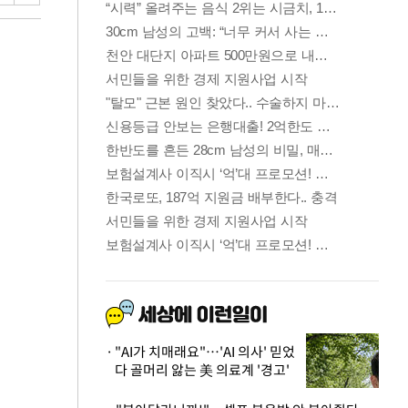
"AI가 치매래요"…'AI 의사' 믿었
다 골머리 앓는 美 의료계 '경고'