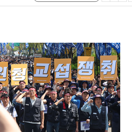
회
교수…이병
절차 개시
.3%↑
 4.1%로
말고 과감히
쪽 아웃바
 하향
별재난지역
…희망지 못
날씨]
요 선제 대
단
무'