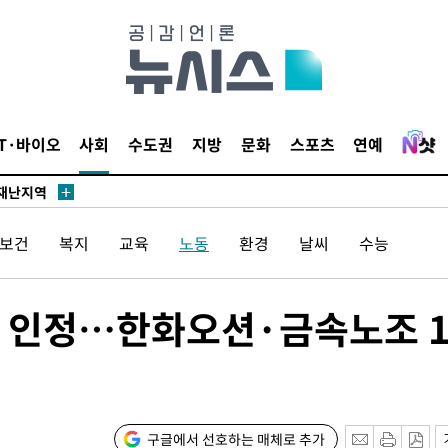
.3%↑
 4.1%로
말고 과감히
쪽 아웃바
 하향
IT·바이오
사회
수도권
지방
문화
스포츠
연예
별재난지역
…희망지 못
날씨]
/보건
복지
교육
노동
환경
날씨
수능
요 선제 대
단
무'
 인정…한화오션·금속노조 1
 마쳐
구글에서 선호하는 매체로 추가
장 기소