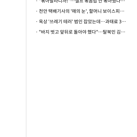
· "볶아달라니까!"…셀프 볶음밥 안 볶아줬다고 사장 폭행한 손님
· 천안 택배기사의 '매의 눈', 할머니 보이스피싱 피해 막아
· 옥상 '쓰레기 테러' 범인 잡았는데…과태료 3만원 처분에 숙박업주 허탈
· "바지 벗고 앞뒤로 돌아야 했다"…탈북민 김서아, 기쁨조 검사 수치심 회상