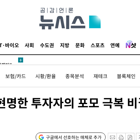
IT·바이오
사회
수도권
지방
문화
스포츠
연예
삼겠다"
안겨드려 죄
보험/카드
시황/환율
종목분석
재테크
블록체인
삼겠다"
…현명한 투자자의 포모 극복 
안겨드려 죄
구글에서 선호하는 매체로 추가