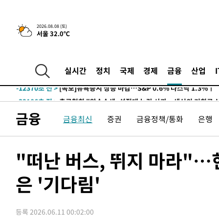
2026.08.08 (토)
서울 32.0℃
실시간
정치
국제
경제
금융
산업
-12370초 전 >
[속보]뉴욕증시 상승 마감…S&P 0.6% 나스닥 1.3%↑
-32106초 전 >
축구협회 "압수수색·성접대 논란 사과…쇄신의 기회로 
-30623초 전 >
[속보]'압수수색·성접대 논란' 축구협회 "실망과 걱정 
금융
금융최신
증권
금융정책/통화
은행
송"
-19244초 전 >
'최고 37도' 폭염 지속…강원동해안 최대 150㎜ 비
-12370초 전 >
[속보]뉴욕증시 상승 마감…S&P 0.6% 나스닥 1.3%↑
-32106초 전 >
축구협회 "압수수색·성접대 논란 사과…쇄신의 기회로 
"떠난 버스, 뛰지 마라"
-30623초 전 >
[속보]'압수수색·성접대 논란' 축구협회 "실망과 걱정 
송"
은 '기다림'
-19244초 전 >
'최고 37도' 폭염 지속…강원동해안 최대 150㎜ 비
-12370초 전 >
[속보]뉴욕증시 상승 마감…S&P 0.6% 나스닥 1.3%↑
등록 2026.06.11 00:02:00