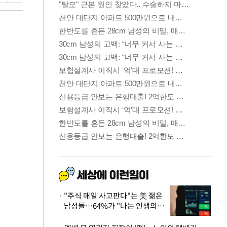
"주식 매일 사고판다"는 美 젊은
남성들…64%가 "나는 인생의
패배자“