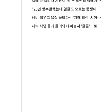
· 엘베 문 열리자 지팡이 '퍽'…노인의 택배기사 폭행 이유
· "20년 병수발했는데 얼굴도 모르는 동생이 유산 절반을"…배다른 형제 상속권 있을까
· 냄비 태우고 욕실 물바다…'치매 의심' 시어머니 검사 권유했다가 '날벼락'
· 새벽 식당 몰래 들어와 테이블서 '쿨쿨'…토사물 남기고 사라진 남성