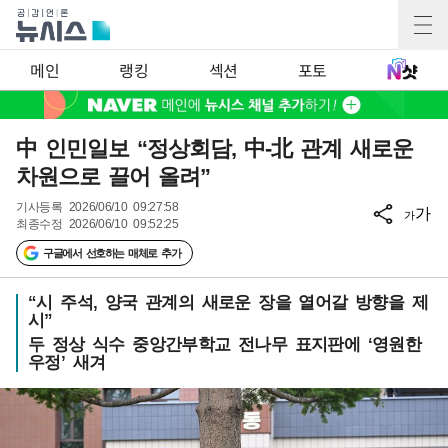
메인
랭킹
섹션
포토
中 인민일보 “정상회담, 中-北 관계 새로운
차원으로 끌어 올려”
기사등록
2026/06/10 09:27:58
가
가
최종수정
2026/06/10 09:52:25
구글에서 선호하는 매체로 추가
“시 주석, 양국 관계의 새로운 장을 열어갈 방향을 제
시”
두 정상 식수 중앙간부학교 전나무 표지판에 ‘영원한
우정’ 새겨