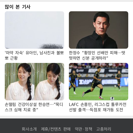
많이 본 기사
'마약 자숙' 유아인, 남사친과 볼뽀
한정수 "황정민 선배만 피해…떳
뽀 근황
떳하면 신분 공개하라"
손떨림 건강이상설 한승연…"목디
LAFC 손흥민, 리그스컵 톨루카전
스크 심해 치료 중"
선발 출격…득점포 재가동 도전
회사소개
제휴/컨텐츠 판매
약관·정책
고충처리