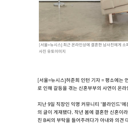
2시간 전 >
"韓 외환시장 개입 관측 배경엔 美의 대한국 무역적자 있어"
2시간 전 >
'월드컵 탈락 후폭풍' 축구협회…초유의 압수수색에 '충격·당
2시간 전 >
서울 낮 37.9도, 올여름 최고치 경신…영등포 순간 '40도'
2시간 전 >
[속보]종합특검, 대검 추가 압수수색…내란 중요임무종사 혐
3시간 전 >
[속보]코스닥, 800p 회복…0.26% 오른 801.67 마감
3시간 전 >
[속보]코스피, 301.88포인트(4.58%) 내린 6296.38 마감
[서울=뉴시스] 최근 온라인상에 결혼한 남사친에게 소
사진 유토이미지
3시간 전 >
[속보]원·달러 환율, 0.7원 내린 1423.8원 마감
4시간 전 >
"여기 떨어졌다"…다누리, 스페이스X 로켓 달 충돌 흔적 포착
5시간 전 >
손흥민, 5경기 연속골 실패…LAFC는 승부차기 끝 과달라하라
7시간 전 >
내일까지 39도 '펄펄'…기상청 "태풍 지나며 폭염 잠시 꺾인
[서울=뉴시스]허준희 인턴 기자 = 평소에는
로 인해 갈등을 겪는 신혼부부의 사연이 온
지난 9일 직장인 익명 커뮤니티 '블라인드'
의 글이 게재됐다. 작년 봄에 결혼한 신혼이라
친 B씨의 부탁을 들어주려다가 아내와 의견 