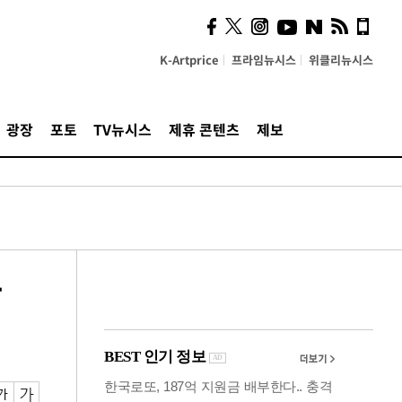
의견, 국토부·LH에 충실히
전달할 것"
K-Artprice
프라임뉴시스
위클리뉴시스
광장
포토
TV뉴시스
제휴 콘텐츠
제보
락