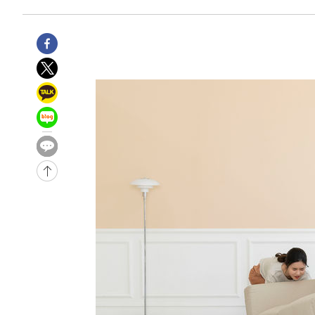
3시간 전 >
[속보]코스닥, 800p 회복…0.26% 오른 801.67 마감
3시간 전 >
[속보]코스피, 301.88포인트(4.58%) 내린 6296.38 마감
3시간 전 >
[속보]원·달러 환율, 0.7원 내린 1423.8원 마감
4시간 전 >
"여기 떨어졌다"…다누리, 스페이스X 로켓 달 충돌 흔적 포착
5시간 전 >
손흥민, 5경기 연속골 실패…LAFC는 승부차기 끝 과달라하라
7시간 전 >
내일까지 39도 '펄펄'…기상청 "태풍 지나며 폭염 잠시 꺾인
-12166초 전 >
'월드컵 탈락 후폭풍' 축구협회…11시간 걸린 초유의 압
합)
-11602초 전 >
[속보] 뉴욕증시, 혼조 출발…나스닥 0.3%↓, 다우 0.1
-10395초 전 >
축구협회, 15년 전 심판 성 접대 파문에 "현재는 내부 지
-9080초 전 >
경찰, '홍명보는 2순위' 결론냈던 스포츠윤리센터도 압수
1시간 전 >
[속보]합참 "北 발사체는 단거리탄도미사일…감시·경계태세
1시간 전 >
日방위성, 北이 동해로 쏜 발사체는 탄도미사일 가능성
1시간 전 >
[속보] SKT, 에이닷 서비스 장애 발생…"원인 파악 중"
2시간 전 >
[속보]합참 "북, 동해상으로 미상 발사체 발사"
2시간 전 >
'낮 최고 39도' 불볕더위…한밤 열대야도 계속[내일날씨]
2시간 전 >
[속보]7~9일 프로야구 3연전도 폭염 취소…11일 재개