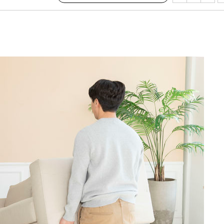
 격파
다"
수수색(종
4%↑
침 준수"
수색
 강화"