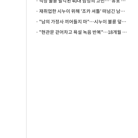
· 직장 불륜 발각된 40대 남성의 고민…"유포 동료 명예훼손·협박죄 고소 가능할까"
· 재취업한 시누이 위해 '조카 셔틀' 떠넘긴 남편…아내 "난 못한다"
· "남의 가정사 끼어들지 마"…시누이 불륜 덮으려는 남편에 억울한 아내
· "현관문 걷어차고 욕설 녹음 반복"…18개월 아기 키우는 집 뒤흔든 '앞집의 비극'