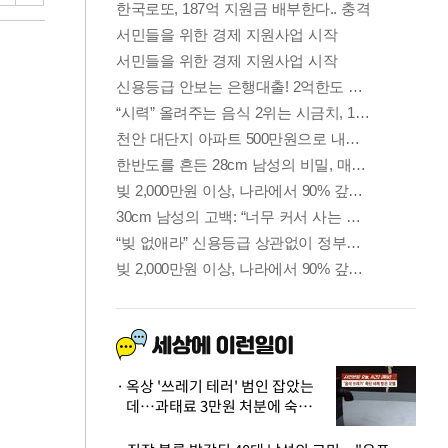
옥상 '쓰레기 테러' 범인 잡았는
데…과태료 3만원 처분에 숙박업
주 허탈