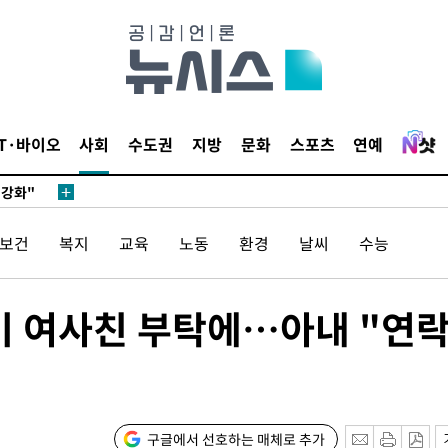
다"
수수색(종
4%↑
침 준수"
IT·바이오
사회
수도권
지방
문화
스포츠
연예
수색
 강화"
/보건
복지
교육
노동
환경
날씨
수능
지기 여사친 부탁에…아내 "연
황'
의
구글에서 선호하는 매체로 추가