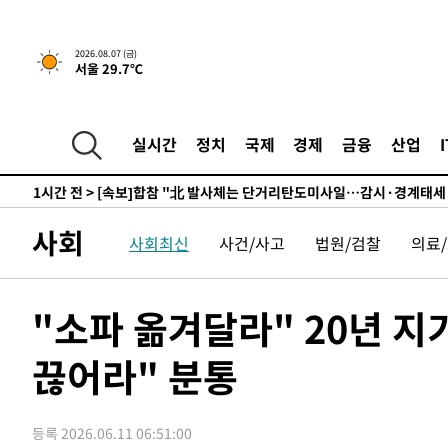
7시간 전 >
내일까지 39도 '펄펄'…기상청 "태풍 지나며 폭염 잠시 꺾인
2026.08.07 (금)
서울 29.7℃
-12166초 전 >
'월드컵 탈락 후폭풍' 축구협회…11시간 걸린 초유의 압
합)
-11602초 전 >
[속보] 뉴욕증시, 혼조 출발…나스닥 0.3%↓, 다우 0.1
-10395초 전 >
축구협회, 15년 전 심판 성 접대 파문에 "현재는 내부 지
실시간
정치
국제
경제
금융
산업
-9080초 전 >
경찰, '홍명보는 2순위' 결론냈던 스포츠윤리센터도 압수
1시간 전 >
[속보]합참 "北 발사체는 단거리탄도미사일…감시·경계태세
1시간 전 >
日방위성, 北이 동해로 쏜 발사체는 탄도미사일 가능성
사회
1시간 전 >
[속보] SKT, 에이닷 서비스 장애 발생…"원인 파악 중"
사회최신
사건/사고
법원/검찰
의료
2시간 전 >
[속보]합참 "북, 동해상으로 미상 발사체 발사"
2시간 전 >
'낮 최고 39도' 불볕더위…한밤 열대야도 계속[내일날씨]
"소파 옮겨달라" 20년 
2시간 전 >
[속보]7~9일 프로야구 3연전도 폭염 취소…11일 재개
2시간 전 >
"韓 외환시장 개입 관측 배경엔 美의 대한국 무역적자 있어"
끊어라" 분통
2시간 전 >
'월드컵 탈락 후폭풍' 축구협회…초유의 압수수색에 '충격·당
2시간 전 >
서울 낮 37.9도, 올여름 최고치 경신…영등포 순간 '40도'
등록 2026.06.11 06:51:00
2시간 전 >
[속보]종합특검, 대검 추가 압수수색…내란 중요임무종사 혐