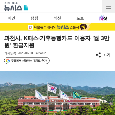
메인
랭킹
섹션
포토
과천시, K패스·기후동행카드 이용자 '월 3만
원' 환급지원
기사등록
2026/06/10 14:24:02
가
가
구글에서 선호하는 매체로 추가