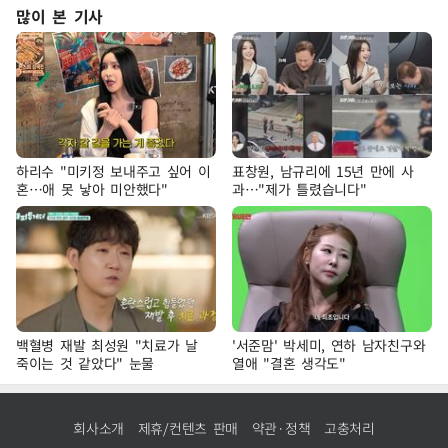
많이 본 기사
하리수 "미키정 보내주고 싶어 이
표창원, 남규리에 15년 만에 사
혼…애 못 낳아 미안했다"
과…"제가 틀렸습니다"
백혈병 재발 최성원 "치료가 날
'서준맘' 박세미, 연하 남자친구와
죽이는 것 같았다" 눈물
열애 "결혼 생각도"
회사소개
제휴/컨텐츠 판매
약관·정책
고충처리