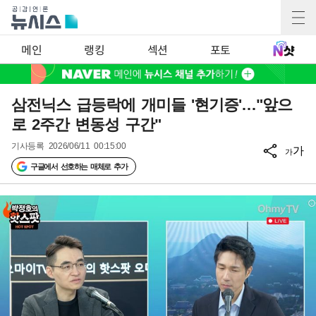
메인
랭킹
섹션
포토
삼전닉스 급등락에 개미들 '현기증'…"앞으
로 2주간 변동성 구간"
기사등록
2026/06/11 00:15:00
가
가
구글에서 선호하는 매체로 추가