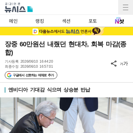
메인
랭킹
섹션
포토
장중 60만원선 내줬던 현대차, 회복 마감(종
합)
기사등록
2026/06/10 16:44:20
가
가
최종수정
2026/06/10 16:57:01
구글에서 선호하는 매체로 추가
엔비디아 기대감 식으며 상승분 반납