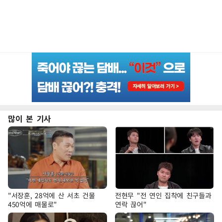
많이 본 기사
"서장훈, 28억에 산 서초 건물
전현무 "전 연인 집착에 친구들과
450억에 매물로"
연락 끊어"